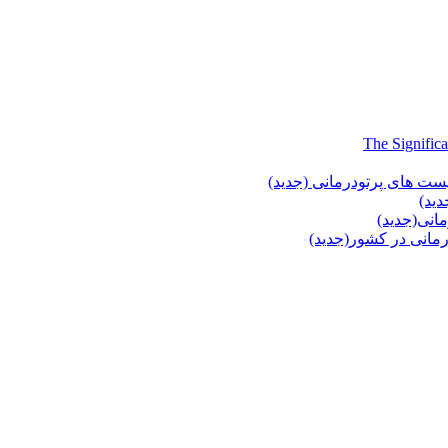
یست های پرتودرمانی (جدید)
دید)
انی(جدید)
انی در کشور(جدید)