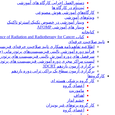
دستورالعمل اجرایی کارگاه های آموزشی
ثبت‌نام در کارگاه ها
کارگاه‌های آموزشی هوش مصنوعی
ویدئوهای آموزشی
وبینار آموزشی در خصوص تکنیک استرئو تاکتیک
وبینار های آموزشی AFOMP
کتابخانه
کتاب The Significance of Radiation and Radiotherapy for Cancer
تایید صلاحیت حرفه‌ای
اطلاعیه تفاهم‌نامه همکاری تایید صلاحیت حرفه‌ای فیزیس
فرآیند دوره آموزشی بالینی فیزیسیست‌های پرتودرمانی (ج
سرفصل های دوره آموزش بالینی فیزیسیست های پرتودرم
لیست مراکز مجری دوره آموزشی فیزیسیست های پرتودرم
برگزاری آزمون یازدهم 3DCRT
برگزاری آزمون سطح یک براکی تراپی دوره یازدهم
کارگروه‌ها
کار گروه پزشکی هسته ای
اعضای گروه
ماموریت
اهداف
چشم انداز
کار گروه پرتوهای غیر یونیزان
اعضای گروه
ماموریت