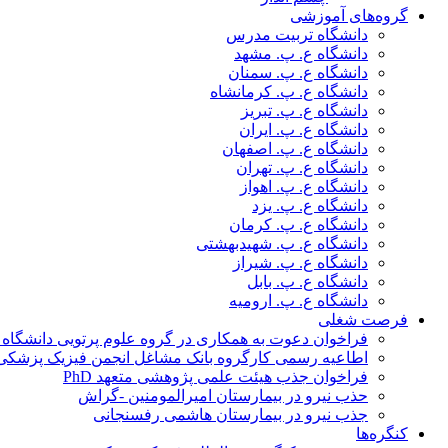
گروه‌های آموزشی
دانشگاه تربیت مدرس
دانشگاه ع. پ. مشهد
دانشگاه ع. پ. سمنان
دانشگاه ع. پ. کرمانشاه
دانشگاه ع. پ. تبریز
دانشگاه ع. پ. ایران
دانشگاه ع. پ. اصفهان
دانشگاه ع. پ. تهران
دانشگاه ع. پ. اهواز
دانشگاه ع. پ. یزد
دانشگاه ع. پ. کرمان
دانشگاه ع. پ. شهید‌بهشتی
دانشگاه ع. پ. شیراز
دانشگاه ع. پ. بابل
دانشگاه ع. پ. ارومیه
فرصت شغلی
فراخوان دعوت به همکاری در گروه علوم پرتویی دانشگاه ا
اطاعیه رسمی کارگروه بانک مشاغل انجمن فیزیک پزشکی
فراخوان جذب هیئت علمی پژوهشی متعهد PhD
حذب نیرو در بیمارستان امیرالمومنین -گراش
جذب نیرو در بیمارستان هاشمی رفسنجانی
کنگره‌ها