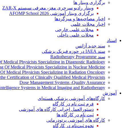
برگزاری وبینار ها
وبینار رادیو سرجری مغز- معرفی سیستم ZAR-X
برگزاری وبینار آموزشی AFOMP School 2026
اخبار مصاحبه‌ها و میزگردها
اخبار مجلات علمی
مجلات علمی خارجی
مجلات علمی داخلی
اسناد
سند جدید آژانس
سند IAEA در حوزه فیزیک پزشکی
سند Radiotherapy Programme
Of Medical Physicists Specializing in Diagnostic Radiology
ing Of Medical Physicists Specializing in Nuclear Medicine
g Of Medical Physicists Specializing in Radiation Oncology
the Certification of Clinically Qualified Medical Physicists
Dose Management Systems -Quality Assurance
l Intelligence Systems in Medical Imaging and Radiotherapy
آموزش
کارگاه‌های آموزشی پزشکی هسته‌ای
فرم ثبت نام در کارگاه
دستورالعمل اجرایی کارگاه های آموزشی
ثبت نام در کارگاه ها
کارگاه های آموزشی پرتودرمانی
نحوه ثبت‌نام در کارگاه