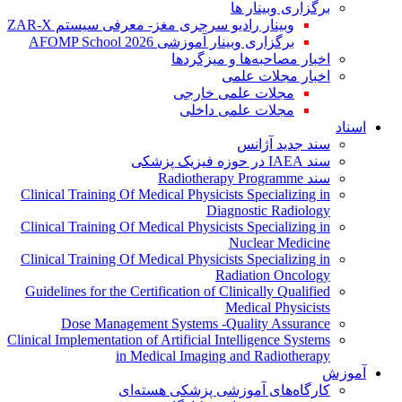
برگزاری وبینار ها
وبینار رادیو سرجری مغز- معرفی سیستم ZAR-X
برگزاری وبینار آموزشی AFOMP School 2026
اخبار مصاحبه‌ها و میزگردها
اخبار مجلات علمی
مجلات علمی خارجی
مجلات علمی داخلی
اسناد
سند جدید آژانس
سند IAEA در حوزه فیزیک پزشکی
سند Radiotherapy Programme
Clinical Training Of Medical Physicists Specializing in
Diagnostic Radiology
Clinical Training Of Medical Physicists Specializing in
Nuclear Medicine
Clinical Training Of Medical Physicists Specializing in
Radiation Oncology
Guidelines for the Certification of Clinically Qualified
Medical Physicists
Dose Management Systems -Quality Assurance
Clinical Implementation of Artificial Intelligence Systems
in Medical Imaging and Radiotherapy
آموزش
کارگاه‌های آموزشی پزشکی هسته‌ای