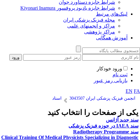
شرایط جایزه دستاورد جوان
شرایط جایزه یادبود پروفسور Kiyonari Inamura
لینک‌های مرتبط
مجله فیزیک پزشکی ایران
مراکز و انجمنهای علمی
مراکز پژوهشی
آموزش همگانی
ورود خودکار
ثبت نام
بازیابی رمز عبور
EN
F
انجمن فیزیک پزشکی ایران 3043507
اسناد
کی از صفحات را انتخاب کنید
ند جدید آژانس
IAE در حوزه فیزیک پزشکی
Radiotherapy Programm
Clinical Training Of Medical Physicists Specializing in Diagnosti