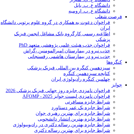
دانشگاه ع. پ. بابل
دانشگاه ع. پ. ارومیه
فرصت شغلی
فراخوان دعوت به همکاری در گروه علوم پرتویی دانشگاه
ایران
اطاعیه رسمی کارگروه بانک مشاغل انجمن فیزیک
پزشکی
فراخوان جذب هیئت علمی پژوهشی متعهد PhD
حذب نیرو در بیمارستان امیرالمومنین -گراش
جذب نیرو در بیمارستان هاشمی رفسنجانی
کنگره‌ها
سیزدهمین کنگره بین المللی فیزیک پزشکی
کتابچه سیزدهمین کنگره
چهلمین کنگره رادیولوژی ایران
جوایز
فراخوان نامزدی جایزه روز جهانی فیزیک پزشکی 2026
فراخوان نامزدی لیست جوایز AFOMP - 2025
شرایط جایزه مسافرتی
شرایط جایزه یک عمر دستاورد
شرایط جایزه برای بهترین رهبری جوان
شرایط جایزه بهترین انتشار دانشجویی
شرایط جایزه بهترین رساله دکتری در رادیوبیولوژی
شرایط جایزه برای بهترین رساله دکتری