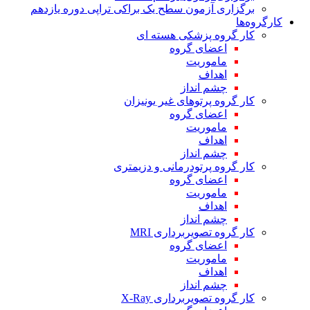
برگزاری آزمون سطح یک براکی تراپی دوره یازدهم
کارگروه‌ها
کار گروه پزشکی هسته ای
اعضای گروه
ماموریت
اهداف
چشم انداز
کار گروه پرتوهای غیر یونیزان
اعضای گروه
ماموریت
اهداف
چشم انداز
کار گروه پرتودرمانی و دزیمتری
اعضای گروه
ماموریت
اهداف
چشم انداز
کار گروه تصویربرداری MRI
اعضای گروه
ماموریت
اهداف
چشم انداز
کار گروه تصویربرداری X-Ray