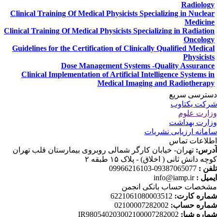
Radiolog
Clinical Training Of Medical Physicists Specializing in Nuclea
Medicin
Clinical Training Of Medical Physicists Specializing in Radiatio
Oncolog
Guidelines for the Certification of Clinically Qualified Medica
Physicist
Dose Management Systems -Quality Assuranc
Clinical Implementation of Artificial Intelligence Systems i
Medical Imaging and Radiotherap
ترسی سریع
کت یکتاوب
ارت علوم
ارت بهداشت
مانه ارزیابی نشریات
لاعات تماس
رس:
تهران- خیابان کارگر شمالی روبروی بیمارستان قلب تهران
چه دانش ثانی ( اخلاق) - پلاک ۱۵ طبقه ۲
فن :
09387065077-09966216103
میل :
info@iamp.ir
خصات حساب بانکی انجمن
اره کارت:
6221061080003512
اره حساب:
02100007282002
اره شبا:
IR980540203002100007282002