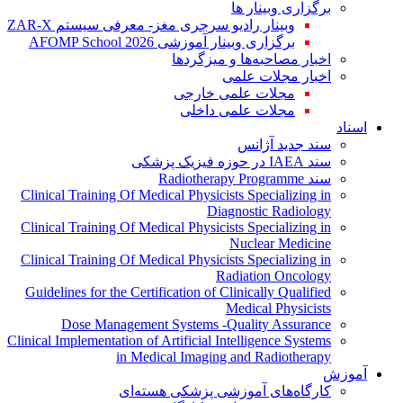
برگزاری وبینار ها
وبینار رادیو سرجری مغز- معرفی سیستم ZAR-X
برگزاری وبینار آموزشی AFOMP School 2026
اخبار مصاحبه‌ها و میزگردها
اخبار مجلات علمی
مجلات علمی خارجی
مجلات علمی داخلی
اسناد
سند جدید آژانس
سند IAEA در حوزه فیزیک پزشکی
سند Radiotherapy Programme
Clinical Training Of Medical Physicists Specializing in
Diagnostic Radiology
Clinical Training Of Medical Physicists Specializing in
Nuclear Medicine
Clinical Training Of Medical Physicists Specializing in
Radiation Oncology
Guidelines for the Certification of Clinically Qualified
Medical Physicists
Dose Management Systems -Quality Assurance
Clinical Implementation of Artificial Intelligence Systems
in Medical Imaging and Radiotherapy
آموزش
کارگاه‌های آموزشی پزشکی هسته‌ای