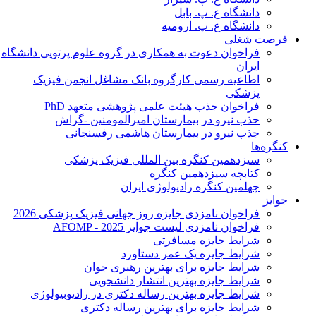
دانشگاه ع. پ. بابل
دانشگاه ع. پ. ارومیه
فرصت شغلی
فراخوان دعوت به همکاری در گروه علوم پرتویی دانشگاه
ایران
اطاعیه رسمی کارگروه بانک مشاغل انجمن فیزیک
پزشکی
فراخوان جذب هیئت علمی پژوهشی متعهد PhD
حذب نیرو در بیمارستان امیرالمومنین -گراش
جذب نیرو در بیمارستان هاشمی رفسنجانی
کنگره‌ها
سیزدهمین کنگره بین المللی فیزیک پزشکی
کتابچه سیزدهمین کنگره
چهلمین کنگره رادیولوژی ایران
جوایز
فراخوان نامزدی جایزه روز جهانی فیزیک پزشکی 2026
فراخوان نامزدی لیست جوایز AFOMP - 2025
شرایط جایزه مسافرتی
شرایط جایزه یک عمر دستاورد
شرایط جایزه برای بهترین رهبری جوان
شرایط جایزه بهترین انتشار دانشجویی
شرایط جایزه بهترین رساله دکتری در رادیوبیولوژی
شرایط جایزه برای بهترین رساله دکتری