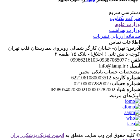
ترسی سریع
کت یکتاوب
ارت علوم
ارت بهداشت
مانه ارزیابی نشریات
لاعات تماس
رس:
تهران- خیابان کارگر شمالی روبروی بیمارستان قلب تهران
چه دانش ثانی ( اخلاق) - پلاک ۱۵ طبقه ۲
فن :
09387065077-09966216103
میل :
info@iamp.ir
خصات حساب بانکی انجمن
اره کارت:
6221061080003512
اره حساب:
02100007282002
اره شبا:
IR980540203002100007282002
نک‌های‌ مرتبط
....
کلیه حقوق این وب سایت متعلق به
انجمن فیزیک پزشکی ایران