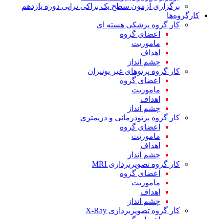
برگزاری آزمون سطح یک براکی تراپی دوره یازدهم
کارگروه‌ها
کار گروه پزشکی هسته ای
اعضای گروه
ماموریت
اهداف
چشم انداز
کار گروه پرتوهای غیر یونیزان
اعضای گروه
ماموریت
اهداف
چشم انداز
کار گروه پرتودرمانی و دزیمتری
اعضای گروه
ماموریت
اهداف
چشم انداز
کار گروه تصویربرداری MRI
اعضای گروه
ماموریت
اهداف
چشم انداز
کار گروه تصویربرداری X-Ray