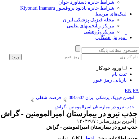
شرایط جایزه دستاورد جوان
شرایط جایزه یادبود پروفسور Kiyonari Inamura
لینک‌های مرتبط
مجله فیزیک پزشکی ایران
مراکز و انجمنهای علمی
مراکز پژوهشی
آموزش همگانی
ورود خودکار
ثبت نام
بازیابی رمز عبور
EN
F
انجمن فیزیک پزشکی ایران 3043507
فرصت شغلی
حذب نیرو در بیمارستان امیرالمومنین -گراش
ذب نیرو در بیمارستان امیرالمومنین - گراش
آخرین بروزرسانی: ۱۴۰۴/۹/۷ |
ذب نیرو در بیمارستان امیرالمومنین - گراش
هت اطلاعات بیشتر
اینجا
را کلیک نمایید