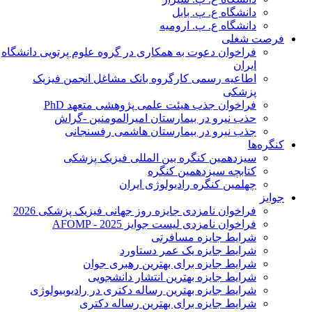
دانشگاه ع. پ. بابل
دانشگاه ع. پ. ارومیه
فرصت شغلی
فراخوان دعوت به همکاری در گروه علوم پرتویی دانشگاه
ایران
اطاعیه رسمی کارگروه بانک مشاغل انجمن فیزیک
پزشکی
فراخوان جذب هیئت علمی پژوهشی متعهد PhD
حذب نیرو در بیمارستان امیرالمومنین -گراش
جذب نیرو در بیمارستان هاشمی رفسنجانی
کنگره‌ها
سیزدهمین کنگره بین المللی فیزیک پزشکی
کتابچه سیزدهمین کنگره
چهلمین کنگره رادیولوژی ایران
جوایز
فراخوان نامزدی جایزه روز جهانی فیزیک پزشکی 2026
فراخوان نامزدی لیست جوایز AFOMP - 2025
شرایط جایزه مسافرتی
شرایط جایزه یک عمر دستاورد
شرایط جایزه برای بهترین رهبری جوان
شرایط جایزه بهترین انتشار دانشجویی
شرایط جایزه بهترین رساله دکتری در رادیوبیولوژی
شرایط جایزه برای بهترین رساله دکتری