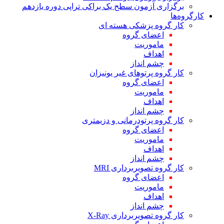
برگزاری آزمون سطح یک براکی تراپی دوره یازدهم
کارگروه‌ها
کار گروه پزشکی هسته ای
اعضای گروه
ماموریت
اهداف
چشم انداز
کار گروه پرتوهای غیر یونیزان
اعضای گروه
ماموریت
اهداف
چشم انداز
کار گروه پرتودرمانی و دزیمتری
اعضای گروه
ماموریت
اهداف
چشم انداز
کار گروه تصویربرداری MRI
اعضای گروه
ماموریت
اهداف
چشم انداز
کار گروه تصویربرداری X-Ray