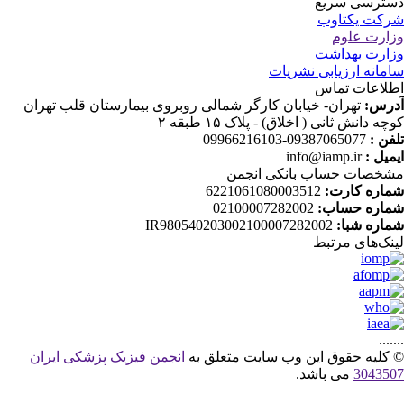
ترسی سریع
کت یکتاوب
ارت علوم
ارت بهداشت
مانه ارزیابی نشریات
لاعات تماس
رس:
تهران- خیابان کارگر شمالی روبروی بیمارستان قلب تهران
چه دانش ثانی ( اخلاق) - پلاک ۱۵ طبقه ۲
فن :
09387065077-09966216103
میل :
info@iamp.ir
خصات حساب بانکی انجمن
اره کارت:
6221061080003512
اره حساب:
02100007282002
اره شبا:
IR980540203002100007282002
نک‌های‌ مرتبط
....
کلیه حقوق این وب سایت متعلق به
انجمن فیزیک پزشکی ایران
30435
می باشد.