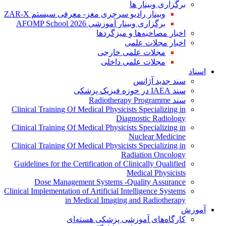
برگزاری وبینار ها
وبینار رادیو سرجری مغز- معرفی سیستم ZAR-X
برگزاری وبینار آموزشی AFOMP School 2026
اخبار مصاحبه‌ها و میزگردها
اخبار مجلات علمی
مجلات علمی خارجی
مجلات علمی داخلی
اسناد
سند جدید آژانس
سند IAEA در حوزه فیزیک پزشکی
سند Radiotherapy Programme
Clinical Training Of Medical Physicists Specializing in
Diagnostic Radiology
Clinical Training Of Medical Physicists Specializing in
Nuclear Medicine
Clinical Training Of Medical Physicists Specializing in
Radiation Oncology
Guidelines for the Certification of Clinically Qualified
Medical Physicists
Dose Management Systems -Quality Assurance
Clinical Implementation of Artificial Intelligence Systems
in Medical Imaging and Radiotherapy
آموزش
کارگاه‌های آموزشی پزشکی هسته‌ای