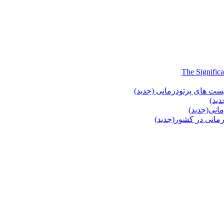
یست های پرتودرمانی (جدید)
دید)
انی(جدید)
انی در کشور(جدید)