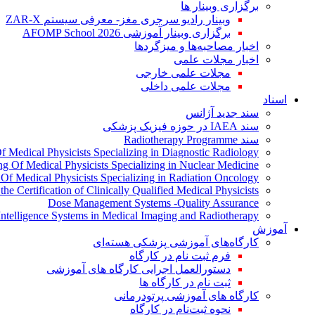
برگزاری وبینار ها
وبینار رادیو سرجری مغز- معرفی سیستم ZAR-X
برگزاری وبینار آموزشی AFOMP School 2026
اخبار مصاحبه‌ها و میزگردها
اخبار مجلات علمی
مجلات علمی خارجی
مجلات علمی داخلی
اسناد
سند جدید آژانس
سند IAEA در حوزه فیزیک پزشکی
سند Radiotherapy Programme
Of Medical Physicists Specializing in Diagnostic Radiology
ing Of Medical Physicists Specializing in Nuclear Medicine
g Of Medical Physicists Specializing in Radiation Oncology
the Certification of Clinically Qualified Medical Physicists
Dose Management Systems -Quality Assurance
l Intelligence Systems in Medical Imaging and Radiotherapy
آموزش
کارگاه‌های آموزشی پزشکی هسته‌ای
فرم ثبت نام در کارگاه
دستورالعمل اجرایی کارگاه های آموزشی
ثبت نام در کارگاه ها
کارگاه های آموزشی پرتودرمانی
نحوه ثبت‌نام در کارگاه