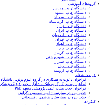
گروه‌های آموزشی
دانشگاه تربیت مدرس
دانشگاه ع. پ. مشهد
دانشگاه ع. پ. سمنان
دانشگاه ع. پ. کرمانشاه
دانشگاه ع. پ. تبریز
دانشگاه ع. پ. ایران
دانشگاه ع. پ. اصفهان
دانشگاه ع. پ. تهران
دانشگاه ع. پ. اهواز
دانشگاه ع. پ. یزد
دانشگاه ع. پ. کرمان
دانشگاه ع. پ. شهید‌بهشتی
دانشگاه ع. پ. شیراز
دانشگاه ع. پ. بابل
دانشگاه ع. پ. ارومیه
فرصت شغلی
فراخوان دعوت به همکاری در گروه علوم پرتویی دانشگاه ا
اطاعیه رسمی کارگروه بانک مشاغل انجمن فیزیک پزشکی
فراخوان جذب هیئت علمی پژوهشی متعهد PhD
حذب نیرو در بیمارستان امیرالمومنین -گراش
جذب نیرو در بیمارستان هاشمی رفسنجانی
کنگره‌ها