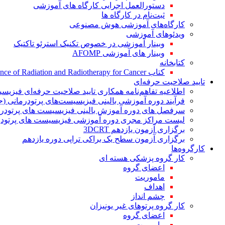
دستورالعمل اجرایی کارگاه های آموزشی
ثبت‌نام در کارگاه ها
کارگاه‌های آموزشی هوش مصنوعی
ویدئوهای آموزشی
وبینار آموزشی در خصوص تکنیک استرئو تاکتیک
وبینار های آموزشی AFOMP
کتابخانه
کتاب The Significance of Radiation and Radiotherapy for Cancer
تایید صلاحیت حرفه‌ای
اطلاعیه تفاهم‌نامه همکاری تایید صلاحیت حرفه‌ای فیزیس
فرآیند دوره آموزشی بالینی فیزیسیست‌های پرتودرمانی (ج
سرفصل های دوره آموزش بالینی فیزیسیست های پرتودرم
لیست مراکز مجری دوره آموزشی فیزیسیست های پرتودرم
برگزاری آزمون یازدهم 3DCRT
برگزاری آزمون سطح یک براکی تراپی دوره یازدهم
کارگروه‌ها
کار گروه پزشکی هسته ای
اعضای گروه
ماموریت
اهداف
چشم انداز
کار گروه پرتوهای غیر یونیزان
اعضای گروه
ماموریت