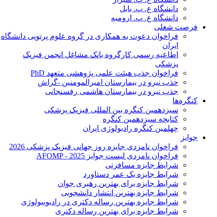
دانشگاه ع. پ. بابل
دانشگاه ع. پ. ارومیه
فرصت شغلی
فراخوان دعوت به همکاری در گروه علوم پرتویی دانشگاه
ایران
اطاعیه رسمی کارگروه بانک مشاغل انجمن فیزیک
پزشکی
فراخوان جذب هیئت علمی پژوهشی متعهد PhD
حذب نیرو در بیمارستان امیرالمومنین -گراش
جذب نیرو در بیمارستان هاشمی رفسنجانی
کنگره‌ها
سیزدهمین کنگره بین المللی فیزیک پزشکی
کتابچه سیزدهمین کنگره
چهلمین کنگره رادیولوژی ایران
جوایز
فراخوان نامزدی جایزه روز جهانی فیزیک پزشکی 2026
فراخوان نامزدی لیست جوایز AFOMP - 2025
شرایط جایزه مسافرتی
شرایط جایزه یک عمر دستاورد
شرایط جایزه برای بهترین رهبری جوان
شرایط جایزه بهترین انتشار دانشجویی
شرایط جایزه بهترین رساله دکتری در رادیوبیولوژی
شرایط جایزه برای بهترین رساله دکتری