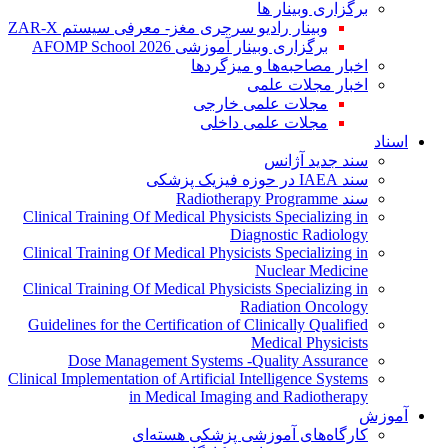
برگزاری وبینار ها
وبینار رادیو سرجری مغز- معرفی سیستم ZAR-X
برگزاری وبینار آموزشی AFOMP School 2026
اخبار مصاحبه‌ها و میزگردها
اخبار مجلات علمی
مجلات علمی خارجی
مجلات علمی داخلی
اسناد
سند جدید آژانس
سند IAEA در حوزه فیزیک پزشکی
سند Radiotherapy Programme
Clinical Training Of Medical Physicists Specializing in
Diagnostic Radiology
Clinical Training Of Medical Physicists Specializing in
Nuclear Medicine
Clinical Training Of Medical Physicists Specializing in
Radiation Oncology
Guidelines for the Certification of Clinically Qualified
Medical Physicists
Dose Management Systems -Quality Assurance
Clinical Implementation of Artificial Intelligence Systems
in Medical Imaging and Radiotherapy
آموزش
کارگاه‌های آموزشی پزشکی هسته‌ای