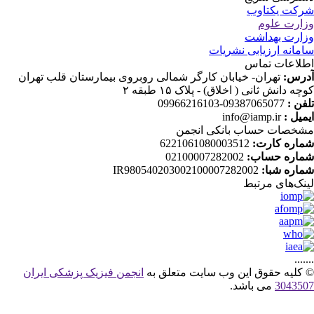
کت یکتاوب
ارت علوم
ارت بهداشت
مانه ارزیابی نشریات
لاعات تماس
رس:
تهران- خیابان کارگر شمالی روبروی بیمارستان قلب تهران
چه دانش ثانی ( اخلاق) - پلاک ۱۵ طبقه ۲
فن :
09387065077-09966216103
میل :
info@iamp.ir
خصات حساب بانکی انجمن
اره کارت:
6221061080003512
اره حساب:
02100007282002
اره شبا:
IR980540203002100007282002
نک‌های‌ مرتبط
....
کلیه حقوق این وب سایت متعلق به
انجمن فیزیک پزشکی ایران
30435
می باشد.