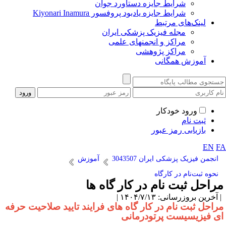
شرایط جایزه دستاورد جوان
شرایط جایزه یادبود پروفسور Kiyonari Inamura
لینک‌های مرتبط
مجله فیزیک پزشکی ایران
مراکز و انجمنهای علمی
مراکز پژوهشی
آموزش همگانی
ورود خودکار
ثبت نام
بازیابی رمز عبور
EN
F
انجمن فیزیک پزشکی ایران 3043507
آموزش
نحوه ثبت‌نام در کارگاه
راحل ثبت نام در کار گاه ها
آخرین بروزرسانی: ۱۴۰۴/۷/۱۳ |
راحل ثبت نام در کار گاه های فرایند تایید صلاحیت حرفه
ی فیزیسیست پرتودرمانی