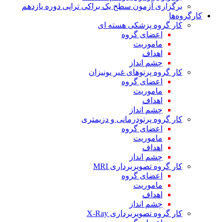
برگزاری آزمون سطح یک براکی تراپی دوره یازدهم
کارگروه‌ها
کار گروه پزشکی هسته ای
اعضای گروه
ماموریت
اهداف
چشم انداز
کار گروه پرتوهای غیر یونیزان
اعضای گروه
ماموریت
اهداف
چشم انداز
کار گروه پرتودرمانی و دزیمتری
اعضای گروه
ماموریت
اهداف
چشم انداز
کار گروه تصویربرداری MRI
اعضای گروه
ماموریت
اهداف
چشم انداز
کار گروه تصویربرداری X-Ray