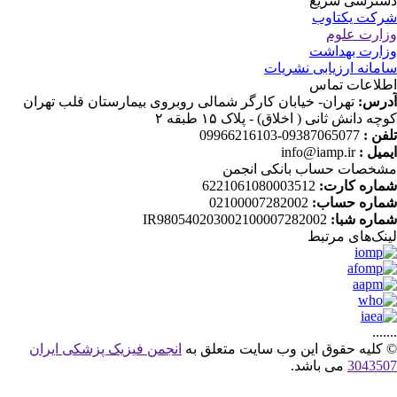
ترسی سریع
کت یکتاوب
ارت علوم
ارت بهداشت
مانه ارزیابی نشریات
لاعات تماس
رس:
تهران- خیابان کارگر شمالی روبروی بیمارستان قلب تهران
چه دانش ثانی ( اخلاق) - پلاک ۱۵ طبقه ۲
فن :
09387065077-09966216103
میل :
info@iamp.ir
خصات حساب بانکی انجمن
اره کارت:
6221061080003512
اره حساب:
02100007282002
اره شبا:
IR980540203002100007282002
نک‌های‌ مرتبط
....
کلیه حقوق این وب سایت متعلق به
انجمن فیزیک پزشکی ایران
30435
می باشد.