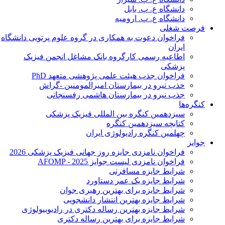
دانشگاه ع. پ. بابل
دانشگاه ع. پ. ارومیه
فرصت شغلی
فراخوان دعوت به همکاری در گروه علوم پرتویی دانشگاه
ایران
اطاعیه رسمی کارگروه بانک مشاغل انجمن فیزیک
پزشکی
فراخوان جذب هیئت علمی پژوهشی متعهد PhD
حذب نیرو در بیمارستان امیرالمومنین -گراش
جذب نیرو در بیمارستان هاشمی رفسنجانی
کنگره‌ها
سیزدهمین کنگره بین المللی فیزیک پزشکی
کتابچه سیزدهمین کنگره
چهلمین کنگره رادیولوژی ایران
جوایز
فراخوان نامزدی جایزه روز جهانی فیزیک پزشکی 2026
فراخوان نامزدی لیست جوایز AFOMP - 2025
شرایط جایزه مسافرتی
شرایط جایزه یک عمر دستاورد
شرایط جایزه برای بهترین رهبری جوان
شرایط جایزه بهترین انتشار دانشجویی
شرایط جایزه بهترین رساله دکتری در رادیوبیولوژی
شرایط جایزه برای بهترین رساله دکتری