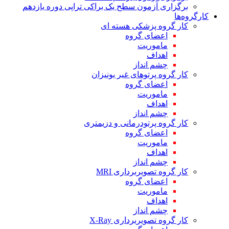
برگزاری آزمون سطح یک براکی تراپی دوره یازدهم
کارگروه‌ها
کار گروه پزشکی هسته ای
اعضای گروه
ماموریت
اهداف
چشم انداز
کار گروه پرتوهای غیر یونیزان
اعضای گروه
ماموریت
اهداف
چشم انداز
کار گروه پرتودرمانی و دزیمتری
اعضای گروه
ماموریت
اهداف
چشم انداز
کار گروه تصویربرداری MRI
اعضای گروه
ماموریت
اهداف
چشم انداز
کار گروه تصویربرداری X-Ray