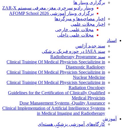
برگزاری وبینار ها
وبینار رادیو سرجری مغز- معرفی سیستم ZAR-X
برگزاری وبینار آموزشی AFOMP School 2026
اخبار مصاحبه‌ها و میزگردها
اخبار مجلات علمی
مجلات علمی خارجی
مجلات علمی داخلی
اسناد
سند جدید آژانس
سند IAEA در حوزه فیزیک پزشکی
سند Radiotherapy Programme
Clinical Training Of Medical Physicists Specializing in
Diagnostic Radiology
Clinical Training Of Medical Physicists Specializing in
Nuclear Medicine
Clinical Training Of Medical Physicists Specializing in
Radiation Oncology
Guidelines for the Certification of Clinically Qualified
Medical Physicists
Dose Management Systems -Quality Assurance
Clinical Implementation of Artificial Intelligence Systems
in Medical Imaging and Radiotherapy
آموزش
کارگاه‌های آموزشی پزشکی هسته‌ای