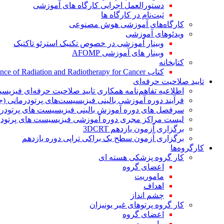
دستورالعمل اجرایی کارگاه های آموزشی
ثبت‌نام در کارگاه ها
کارگاه‌های آموزشی هوش مصنوعی
ویدئوهای آموزشی
وبینار آموزشی در خصوص تکنیک استرئو تاکتیک
وبینار های آموزشی AFOMP
کتابخانه
کتاب The Significance of Radiation and Radiotherapy for Cancer
تایید صلاحیت حرفه‌ای
اطلاعیه تفاهم‌نامه همکاری تایید صلاحیت حرفه‌ای فیزیس
فرآیند دوره آموزشی بالینی فیزیسیست‌های پرتودرمانی (ج
سرفصل های دوره آموزش بالینی فیزیسیست های پرتودرم
لیست مراکز مجری دوره آموزشی فیزیسیست های پرتودرم
برگزاری آزمون یازدهم 3DCRT
برگزاری آزمون سطح یک براکی تراپی دوره یازدهم
کارگروه‌ها
کار گروه پزشکی هسته ای
اعضای گروه
ماموریت
اهداف
چشم انداز
کار گروه پرتوهای غیر یونیزان
اعضای گروه
ماموریت