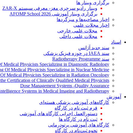
برگزاری وبینار ها
وبینار رادیو سرجری مغز- معرفی سیستم ZAR-X
برگزاری وبینار آموزشی AFOMP School 2026
اخبار مصاحبه‌ها و میزگردها
اخبار مجلات علمی
مجلات علمی خارجی
مجلات علمی داخلی
اسناد
سند جدید آژانس
سند IAEA در حوزه فیزیک پزشکی
سند Radiotherapy Programme
Of Medical Physicists Specializing in Diagnostic Radiology
ing Of Medical Physicists Specializing in Nuclear Medicine
g Of Medical Physicists Specializing in Radiation Oncology
the Certification of Clinically Qualified Medical Physicists
Dose Management Systems -Quality Assurance
l Intelligence Systems in Medical Imaging and Radiotherapy
آموزش
کارگاه‌های آموزشی پزشکی هسته‌ای
فرم ثبت نام در کارگاه
دستورالعمل اجرایی کارگاه های آموزشی
ثبت نام در کارگاه ها
کارگاه های آموزشی پرتودرمانی
نحوه ثبت‌نام در کارگاه