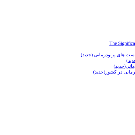
یست های پرتودرمانی (جدید)
دید)
انی(جدید)
انی در کشور(جدید)