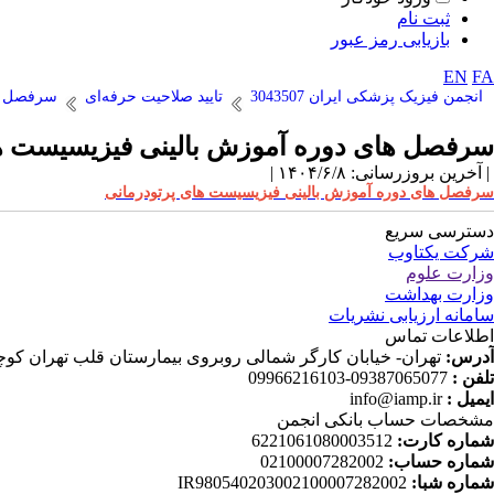
ثبت نام
بازیابی رمز عبور
EN
FA
انجمن فیزیک پزشکی ایران 3043507
تایید صلاحیت حرفه‌ای
سرفصل ها
سرفصل های دوره آموزش بالینی فیزیسیست ها
| آخرین بروزرسانی: ۱۴۰۴/۶/۸ |
سرفصل های دوره آموزش بالینی فیزیسیست های پرتودرمانی
دسترسی سریع
شرکت یکتاوب
وزارت علوم
وزارت بهداشت
سامانه ارزیابی نشریات
اطلاعات تماس
آدرس:
تهران- خیابان کارگر شمالی روبروی بیمارستان قلب تهران کوچه دانش ثا
تلفن :
09387065077-09966216103
ایمیل :
info@iamp.ir
مشخصات حساب بانکی انجمن
شماره کارت:
6221061080003512
شماره حساب:
02100007282002
شماره شبا:
IR980540203002100007282002