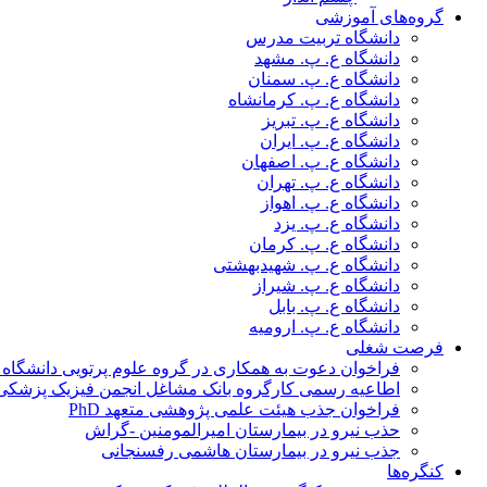
گروه‌های آموزشی
دانشگاه تربیت مدرس
دانشگاه ع. پ. مشهد
دانشگاه ع. پ. سمنان
دانشگاه ع. پ. کرمانشاه
دانشگاه ع. پ. تبریز
دانشگاه ع. پ. ایران
دانشگاه ع. پ. اصفهان
دانشگاه ع. پ. تهران
دانشگاه ع. پ. اهواز
دانشگاه ع. پ. یزد
دانشگاه ع. پ. کرمان
دانشگاه ع. پ. شهید‌بهشتی
دانشگاه ع. پ. شیراز
دانشگاه ع. پ. بابل
دانشگاه ع. پ. ارومیه
فرصت شغلی
فراخوان دعوت به همکاری در گروه علوم پرتویی دانشگاه ا
اطاعیه رسمی کارگروه بانک مشاغل انجمن فیزیک پزشکی
فراخوان جذب هیئت علمی پژوهشی متعهد PhD
حذب نیرو در بیمارستان امیرالمومنین -گراش
جذب نیرو در بیمارستان هاشمی رفسنجانی
کنگره‌ها