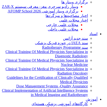
برگزاری وبینار ها
وبینار رادیو سرجری مغز- معرفی سیستم ZAR-X
برگزاری وبینار آموزشی AFOMP School 2026
اخبار مصاحبه‌ها و میزگردها
اخبار مجلات علمی
مجلات علمی خارجی
مجلات علمی داخلی
اسناد
سند جدید آژانس
سند IAEA در حوزه فیزیک پزشکی
سند Radiotherapy Programme
Clinical Training Of Medical Physicists Specializing in
Diagnostic Radiology
Clinical Training Of Medical Physicists Specializing in
Nuclear Medicine
Clinical Training Of Medical Physicists Specializing in
Radiation Oncology
Guidelines for the Certification of Clinically Qualified
Medical Physicists
Dose Management Systems -Quality Assurance
Clinical Implementation of Artificial Intelligence Systems
in Medical Imaging and Radiotherapy
آموزش
کارگاه‌های آموزشی پزشکی هسته‌ای