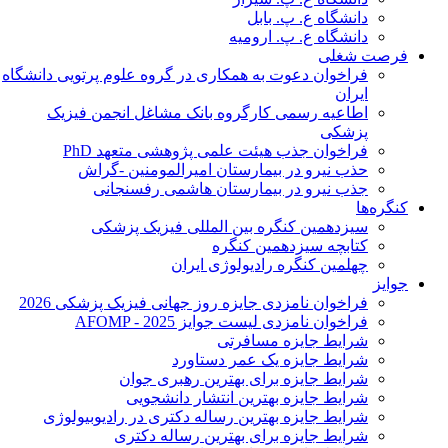
دانشگاه ع. پ. بابل
دانشگاه ع. پ. ارومیه
فرصت شغلی
فراخوان دعوت به همکاری در گروه علوم پرتویی دانشگاه
ایران
اطاعیه رسمی کارگروه بانک مشاغل انجمن فیزیک
پزشکی
فراخوان جذب هیئت علمی پژوهشی متعهد PhD
حذب نیرو در بیمارستان امیرالمومنین -گراش
جذب نیرو در بیمارستان هاشمی رفسنجانی
کنگره‌ها
سیزدهمین کنگره بین المللی فیزیک پزشکی
کتابچه سیزدهمین کنگره
چهلمین کنگره رادیولوژی ایران
جوایز
فراخوان نامزدی جایزه روز جهانی فیزیک پزشکی 2026
فراخوان نامزدی لیست جوایز AFOMP - 2025
شرایط جایزه مسافرتی
شرایط جایزه یک عمر دستاورد
شرایط جایزه برای بهترین رهبری جوان
شرایط جایزه بهترین انتشار دانشجویی
شرایط جایزه بهترین رساله دکتری در رادیوبیولوژی
شرایط جایزه برای بهترین رساله دکتری