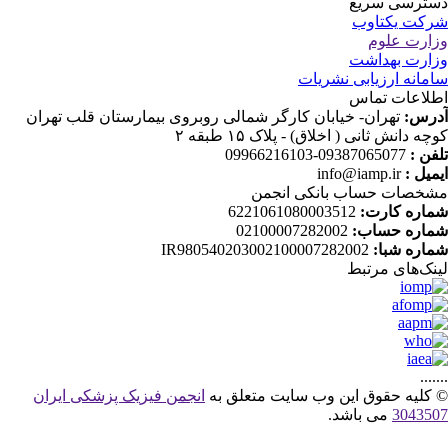
ترسی سریع
کت یکتاوب
ارت علوم
ارت بهداشت
مانه ارزیابی نشریات
لاعات تماس
رس:
تهران- خیابان کارگر شمالی روبروی بیمارستان قلب تهران
ه دانش ثانی ( اخلاق) - پلاک ۱۵ طبقه ۲
فن :
09387065077-09966216103
میل :
info@iamp.ir
خصات حساب بانکی انجمن
اره کارت:
6221061080003512
اره حساب:
02100007282002
اره شبا:
IR980540203002100007282002
نک‌های‌ مرتبط
....
کلیه حقوق این وب سایت متعلق به
انجمن فیزیک پزشکی ایران
30435
می باشد.