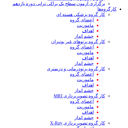
برگزاری آزمون سطح یک براکی تراپی دوره یازدهم
کارگروه‌ها
کار گروه پزشکی هسته ای
اعضای گروه
ماموریت
اهداف
چشم انداز
کار گروه پرتوهای غیر یونیزان
اعضای گروه
ماموریت
اهداف
چشم انداز
کار گروه پرتودرمانی و دزیمتری
اعضای گروه
ماموریت
اهداف
چشم انداز
کار گروه تصویربرداری MRI
اعضای گروه
ماموریت
اهداف
چشم انداز
کار گروه تصویربرداری X-Ray