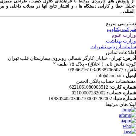
ز پژوهش های کاربردی مرتبط با فرآیندهای کنترل کیفیت، طراحی ممیزی،
حلیل خطا و کارآیی دستگاه ها ، و انتشار نتایج آنها در مجلات داخلی و بین
لمللی .
ترسی سریع
کت یکتاوب
ارت علوم
ارت بهداشت
مانه ارزیابی نشریات
لاعات تماس
رس:
تهران- خیابان کارگر شمالی روبروی بیمارستان قلب تهران
چه دانش ثانی ( اخلاق) - پلاک ۱۵ طبقه ۲
فن :
09387065077-09966216103
میل :
info@iamp.ir
خصات حساب بانکی انجمن
اره کارت:
6221061080003512
اره حساب:
02100007282002
اره شبا:
IR980540203002100007282002
نک‌های‌ مرتبط