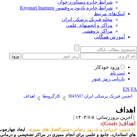
شرایط جایزه دستاورد جوان
شرایط جایزه یادبود پروفسور Kiyonari Inamura
لینک‌های مرتبط
مجله فیزیک پزشکی ایران
مراکز و انجمنهای علمی
مراکز پژوهشی
آموزش همگانی
ورود خودکار
ثبت نام
بازیابی رمز عبور
EN
F
انجمن فیزیک پزشکی ایران 3043507
کارگروه‌ها
اهداف
هداف
آخرین بروزرسانی: ۱۴۰۴/۶/۸ |
داف( Goals):
ستورالعمل های ممیزی:
ایجاد چهارچوب
ای استاندارد، جامع و علمی برای انجام ممیزی در مراکز تشخیصی و درمانی،