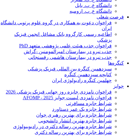
دانشگاه ع. پ. بابل
دانشگاه ع. پ. ارومیه
فرصت شغلی
فراخوان دعوت به همکاری در گروه علوم پرتویی دانشگاه
ایران
اطاعیه رسمی کارگروه بانک مشاغل انجمن فیزیک
پزشکی
فراخوان جذب هیئت علمی پژوهشی متعهد PhD
حذب نیرو در بیمارستان امیرالمومنین -گراش
جذب نیرو در بیمارستان هاشمی رفسنجانی
کنگره‌ها
سیزدهمین کنگره بین المللی فیزیک پزشکی
کتابچه سیزدهمین کنگره
چهلمین کنگره رادیولوژی ایران
جوایز
فراخوان نامزدی جایزه روز جهانی فیزیک پزشکی 2026
فراخوان نامزدی لیست جوایز AFOMP - 2025
شرایط جایزه مسافرتی
شرایط جایزه یک عمر دستاورد
شرایط جایزه برای بهترین رهبری جوان
شرایط جایزه بهترین انتشار دانشجویی
شرایط جایزه بهترین رساله دکتری در رادیوبیولوژی
شرایط جایزه برای بهترین رساله دکتری