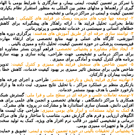
ا تمرکز بر تضمین کیفیت، ایمنی بیمار، و سازگاری با شرایط بومی با الهام
یری از راهنماها و مدلهای معتبر بین المللی به منظور استقرار نظام یکپارچه
ضمین کیفیت و ایمنی در مراکز درمانی و تشخیصی
 فرایند های کلینیکی :
شناسایی
قاط بحرانی، تحلیل فرایند ها ، ارائه راهکار های پیشگیرانه برای کاهش
طاهای انسانی و سیستمی در خدمات تشخیصی و پرتودرمانی.
 آموزش های هدفمند:
برگزاری دوره های
موزشی، کارگاه های عملی و تهیه منابع تخصصی برای ارتقاء مهارت
یزیسیست پزشکی در حوزه تضمین کیفیت، تحلیل داده و ممیزی بالینی .
شتیبانی تخصصی:
فراهم آوردن بستر مشاوره ای
رای مراکز درمانی و تشخیصی جهت طراحی، پیاده سازی و بهینه سازی
رنامه های کنترل کیفیت و آمادگی برای ممیزی .
ممیزی و کنترل کیفیت:
تدوین
اخص هایی برای سنجش تاثیر ممیزی بر بهبود کیفیت خدمات، کاهش خطا و
ضایت بیماران و کارکنان.
و بازخورد مستمر:
طراحی و اجرای چرخه های
ازنگری منظم بر عملکرد مراکز ، با تحلیل نتایج ممیزی، ثبت داده ها و ارائه
ازخورد علمی با هدف بهبود مستمر خدمات.
 سطح ملی و فرا ملی:
گسترش شبکه
مکاری با مراکز دانشگاهی ، نهادهای تخصصی و انجمن های علمی برای هم
فزایی دانش، همسان سازی استاندارد ها و مشارکت در پروژه های مشرک.
-کمک به تولید مستندات و ابزار های بومی ممیزی:
طراحی چک لیست ها،
لگوهای ارزیابی و فرم های گزارش دهی، متناسب با ساختار و نیاز های مراکز
رمانی و تشخیصی کشور در قالب نرم افزار های ویژه، کمک به تولید سخت
فزار ها و تجهیزات ممیزی بومی.
 تضمین کیفیت و ایمنی:
تشویق و حمایت