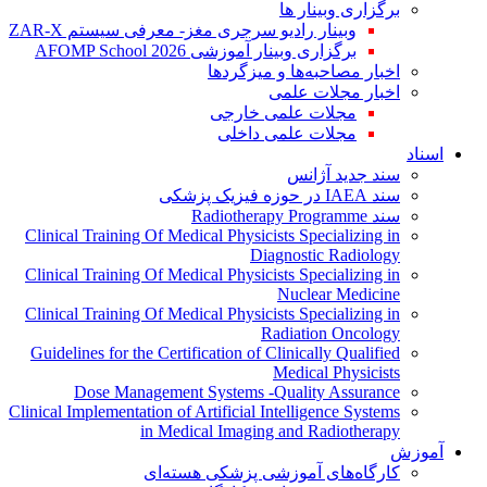
برگزاری وبینار ها
وبینار رادیو سرجری مغز- معرفی سیستم ZAR-X
برگزاری وبینار آموزشی AFOMP School 2026
اخبار مصاحبه‌ها و میزگردها
اخبار مجلات علمی
مجلات علمی خارجی
مجلات علمی داخلی
اسناد
سند جدید آژانس
سند IAEA در حوزه فیزیک پزشکی
سند Radiotherapy Programme
Clinical Training Of Medical Physicists Specializing in
Diagnostic Radiology
Clinical Training Of Medical Physicists Specializing in
Nuclear Medicine
Clinical Training Of Medical Physicists Specializing in
Radiation Oncology
Guidelines for the Certification of Clinically Qualified
Medical Physicists
Dose Management Systems -Quality Assurance
Clinical Implementation of Artificial Intelligence Systems
in Medical Imaging and Radiotherapy
آموزش
کارگاه‌های آموزشی پزشکی هسته‌ای