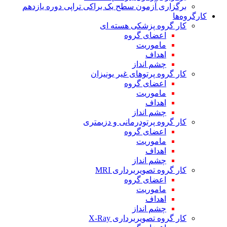
برگزاری آزمون سطح یک براکی تراپی دوره یازدهم
کارگروه‌ها
کار گروه پزشکی هسته ای
اعضای گروه
ماموریت
اهداف
چشم انداز
کار گروه پرتوهای غیر یونیزان
اعضای گروه
ماموریت
اهداف
چشم انداز
کار گروه پرتودرمانی و دزیمتری
اعضای گروه
ماموریت
اهداف
چشم انداز
کار گروه تصویربرداری MRI
اعضای گروه
ماموریت
اهداف
چشم انداز
کار گروه تصویربرداری X-Ray