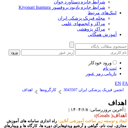
شرایط جایزه دستاورد جوان
شرایط جایزه یادبود پروفسور Kiyonari Inamura
لینک‌های مرتبط
مجله فیزیک پزشکی ایران
مراکز و انجمنهای علمی
مراکز پژوهشی
آموزش همگانی
ورود خودکار
ثبت نام
بازیابی رمز عبور
EN
F
انجمن فیزیک پزشکی ایران 3043507
کارگروه‌ها
اهداف
هداف
آخرین بروزرسانی: ۱۴۰۴/۶/۸ |
داف( Goals):
یجاد و توسعه زیر ساخت آموزشی آنلاین:
راه اندازی سامانه های آموزش
جازی، ثبت نام، گواهی و آرشیو ویدئوهابرای دوره ها، کارگاه ها و وبینارهای