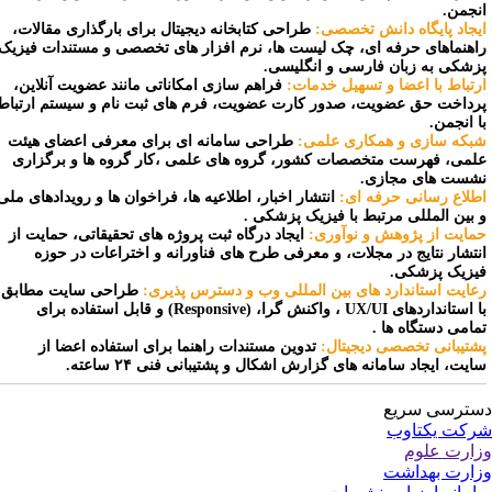
نجمن.
یجاد پایگاه دانش تخصصی:
طراحی کتابخانه دیجیتال برای بارگذاری مقالات،
اهنماهای حرفه ای، چک لیست ها، نرم افزار های تخصصی و مستندات فیزیک
زشکی به زبان فارسی و انگلیسی.
رتباط با اعضا و تسهیل خدمات:
فراهم سازی امکاناتی مانند عضویت آنلاین،
رداخت حق عضویت، صدور کارت عضویت، فرم های ثبت نام و سیستم ارتباط
ا انجمن.
بکه سازی و همکاری علمی:
طراحی سامانه ای برای معرفی اعضای هیئت
لمی، فهرست متخصصات کشور، گروه های علمی ،کار گروه ها و برگزاری
شست های مجازی.
طلاع رسانی حرفه ای:
انتشار اخبار، اطلاعیه ها، فراخوان ها و رویدادهای ملی
 بین المللی مرتبط با فیزیک پزشکی .
مایت از پژوهش و نوآوری:
ایجاد درگاه ثبت پروژه های تحقیقاتی، حمایت از
نتشار نتایج در مجلات، و معرفی طرح های فناورانه و اختراعات در حوزه
یزیک پزشکی.
عایت استاندارد های بین المللی وب و دسترس پذیری:
طراحی سایت مطابق
با استانداردهای UX/UI ، واکنش گرا، (Responsive) و قابل استفاده برای
مامی دستگاه ها .
شتیبانی تخصصی دیجیتال:
تدوین مستندات راهنما برای استفاده اعضا از
ایت، ایجاد سامانه های گزارش اشکال و پشتیبانی فنی ۲۴ ساعته.
ترسی سریع
کت یکتاوب
ارت علوم
ارت بهداشت