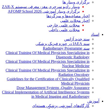
برگزاری وبینار ها
وبینار رادیو سرجری مغز- معرفی سیستم ZAR-X
برگزاری وبینار آموزشی AFOMP School 2026
اخبار مصاحبه‌ها و میزگردها
اخبار مجلات علمی
مجلات علمی خارجی
مجلات علمی داخلی
اسناد
سند جدید آژانس
سند IAEA در حوزه فیزیک پزشکی
سند Radiotherapy Programme
Clinical Training Of Medical Physicists Specializing in
Diagnostic Radiology
Clinical Training Of Medical Physicists Specializing in
Nuclear Medicine
Clinical Training Of Medical Physicists Specializing in
Radiation Oncology
Guidelines for the Certification of Clinically Qualified
Medical Physicists
Dose Management Systems -Quality Assurance
Clinical Implementation of Artificial Intelligence Systems
in Medical Imaging and Radiotherapy
آموزش
کارگاه‌های آموزشی پزشکی هسته‌ای