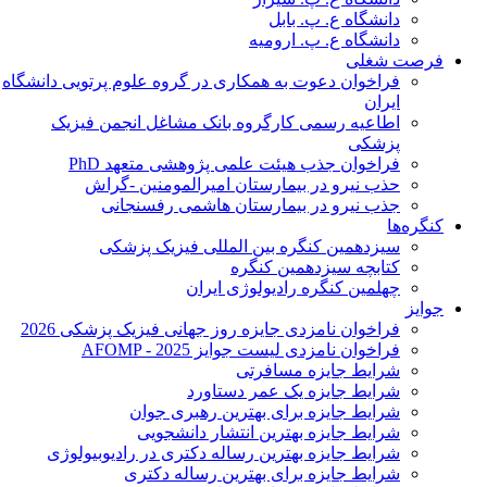
دانشگاه ع. پ. بابل
دانشگاه ع. پ. ارومیه
فرصت شغلی
فراخوان دعوت به همکاری در گروه علوم پرتویی دانشگاه
ایران
اطاعیه رسمی کارگروه بانک مشاغل انجمن فیزیک
پزشکی
فراخوان جذب هیئت علمی پژوهشی متعهد PhD
حذب نیرو در بیمارستان امیرالمومنین -گراش
جذب نیرو در بیمارستان هاشمی رفسنجانی
کنگره‌ها
سیزدهمین کنگره بین المللی فیزیک پزشکی
کتابچه سیزدهمین کنگره
چهلمین کنگره رادیولوژی ایران
جوایز
فراخوان نامزدی جایزه روز جهانی فیزیک پزشکی 2026
فراخوان نامزدی لیست جوایز AFOMP - 2025
شرایط جایزه مسافرتی
شرایط جایزه یک عمر دستاورد
شرایط جایزه برای بهترین رهبری جوان
شرایط جایزه بهترین انتشار دانشجویی
شرایط جایزه بهترین رساله دکتری در رادیوبیولوژی
شرایط جایزه برای بهترین رساله دکتری