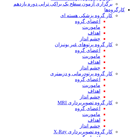
برگزاری آزمون سطح یک براکی تراپی دوره یازدهم
کارگروه‌ها
کار گروه پزشکی هسته ای
اعضای گروه
ماموریت
اهداف
چشم انداز
کار گروه پرتوهای غیر یونیزان
اعضای گروه
ماموریت
اهداف
چشم انداز
کار گروه پرتودرمانی و دزیمتری
اعضای گروه
ماموریت
اهداف
چشم انداز
کار گروه تصویربرداری MRI
اعضای گروه
ماموریت
اهداف
چشم انداز
کار گروه تصویربرداری X-Ray