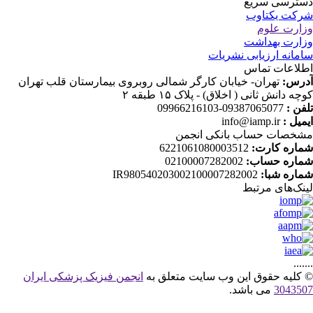
ترسی سریع
کت یکتاوب
ارت علوم
ارت بهداشت
مانه ارزیابی نشریات
لاعات تماس
رس:
تهران- خیابان کارگر شمالی روبروی بیمارستان قلب تهران
ه دانش ثانی ( اخلاق) - پلاک ۱۵ طبقه ۲
فن :
09387065077-09966216103
میل :
info@iamp.ir
خصات حساب بانکی انجمن
اره کارت:
6221061080003512
اره حساب:
02100007282002
اره شبا:
IR980540203002100007282002
نک‌های‌ مرتبط
....
کلیه حقوق این وب سایت متعلق به
انجمن فیزیک پزشکی ایران
30435
می باشد.