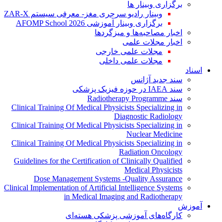
برگزاری وبینار ها
وبینار رادیو سرجری مغز- معرفی سیستم ZAR-X
برگزاری وبینار آموزشی AFOMP School 2026
اخبار مصاحبه‌ها و میزگردها
اخبار مجلات علمی
مجلات علمی خارجی
مجلات علمی داخلی
اسناد
سند جدید آژانس
سند IAEA در حوزه فیزیک پزشکی
سند Radiotherapy Programme
Clinical Training Of Medical Physicists Specializing in
Diagnostic Radiology
Clinical Training Of Medical Physicists Specializing in
Nuclear Medicine
Clinical Training Of Medical Physicists Specializing in
Radiation Oncology
Guidelines for the Certification of Clinically Qualified
Medical Physicists
Dose Management Systems -Quality Assurance
Clinical Implementation of Artificial Intelligence Systems
in Medical Imaging and Radiotherapy
آموزش
کارگاه‌های آموزشی پزشکی هسته‌ای