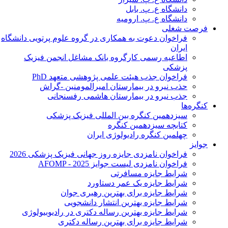
دانشگاه ع. پ. بابل
دانشگاه ع. پ. ارومیه
فرصت شغلی
فراخوان دعوت به همکاری در گروه علوم پرتویی دانشگاه
ایران
اطاعیه رسمی کارگروه بانک مشاغل انجمن فیزیک
پزشکی
فراخوان جذب هیئت علمی پژوهشی متعهد PhD
حذب نیرو در بیمارستان امیرالمومنین -گراش
جذب نیرو در بیمارستان هاشمی رفسنجانی
کنگره‌ها
سیزدهمین کنگره بین المللی فیزیک پزشکی
کتابچه سیزدهمین کنگره
چهلمین کنگره رادیولوژی ایران
جوایز
فراخوان نامزدی جایزه روز جهانی فیزیک پزشکی 2026
فراخوان نامزدی لیست جوایز AFOMP - 2025
شرایط جایزه مسافرتی
شرایط جایزه یک عمر دستاورد
شرایط جایزه برای بهترین رهبری جوان
شرایط جایزه بهترین انتشار دانشجویی
شرایط جایزه بهترین رساله دکتری در رادیوبیولوژی
شرایط جایزه برای بهترین رساله دکتری