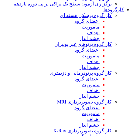
برگزاری آزمون سطح یک براکی تراپی دوره یازدهم
کارگروه‌ها
کار گروه پزشکی هسته ای
اعضای گروه
ماموریت
اهداف
چشم انداز
کار گروه پرتوهای غیر یونیزان
اعضای گروه
ماموریت
اهداف
چشم انداز
کار گروه پرتودرمانی و دزیمتری
اعضای گروه
ماموریت
اهداف
چشم انداز
کار گروه تصویربرداری MRI
اعضای گروه
ماموریت
اهداف
چشم انداز
کار گروه تصویربرداری X-Ray