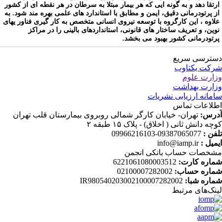
رتقا دهد و به گونه ایی که هر بیمار مبتلا به سرطان در هر نقطه ای از کشور
ز پرتودرمانی دقیق، ایمن و مطابق با استاندارد های علمی بهره مند شود. به
لاوه ، این کارگروه با توسعه نیروی انسانی متخصص به کار گیری فناور یهای
وین، و تعریف ساختار های قانونی، استانداردهای بالینی را در مراکز
رتودرمانی کشور بهبود می بخشد.
ترسی سریع
کت یکتاوب
ارت علوم
ارت بهداشت
مانه ارزیابی نشریات
لاعات تماس
رس:
تهران- خیابان کارگر شمالی روبروی بیمارستان قلب تهران
چه دانش ثانی ( اخلاق) - پلاک ۱۵ طبقه ۲
فن :
09387065077-09966216103
میل :
info@iamp.ir
خصات حساب بانکی انجمن
اره کارت:
6221061080003512
اره حساب:
02100007282002
اره شبا:
IR980540203002100007282002
نک‌های‌ مرتبط