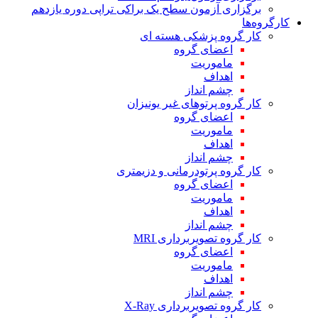
برگزاری آزمون سطح یک براکی تراپی دوره یازدهم
کارگروه‌ها
کار گروه پزشکی هسته ای
اعضای گروه
ماموریت
اهداف
چشم انداز
کار گروه پرتوهای غیر یونیزان
اعضای گروه
ماموریت
اهداف
چشم انداز
کار گروه پرتودرمانی و دزیمتری
اعضای گروه
ماموریت
اهداف
چشم انداز
کار گروه تصویربرداری MRI
اعضای گروه
ماموریت
اهداف
چشم انداز
کار گروه تصویربرداری X-Ray