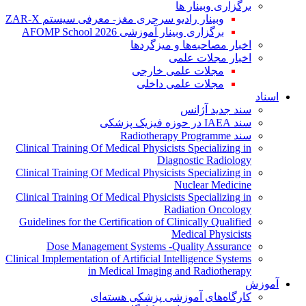
برگزاری وبینار ها
وبینار رادیو سرجری مغز- معرفی سیستم ZAR-X
برگزاری وبینار آموزشی AFOMP School 2026
اخبار مصاحبه‌ها و میزگردها
اخبار مجلات علمی
مجلات علمی خارجی
مجلات علمی داخلی
اسناد
سند جدید آژانس
سند IAEA در حوزه فیزیک پزشکی
سند Radiotherapy Programme
Clinical Training Of Medical Physicists Specializing in
Diagnostic Radiology
Clinical Training Of Medical Physicists Specializing in
Nuclear Medicine
Clinical Training Of Medical Physicists Specializing in
Radiation Oncology
Guidelines for the Certification of Clinically Qualified
Medical Physicists
Dose Management Systems -Quality Assurance
Clinical Implementation of Artificial Intelligence Systems
in Medical Imaging and Radiotherapy
آموزش
کارگاه‌های آموزشی پزشکی هسته‌ای