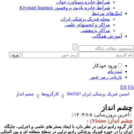
شرایط جایزه دستاورد جوان
شرایط جایزه یادبود پروفسور Kiyonari Inamura
لینک‌های مرتبط
مجله فیزیک پزشکی ایران
مراکز و انجمنهای علمی
مراکز پژوهشی
آموزش همگانی
ورود خودکار
ثبت نام
بازیابی رمز عبور
EN
F
انجمن فیزیک پزشکی ایران 3043507
کارگروه‌ها
چشم انداز
شم انداز
آخرین بروزرسانی: ۱۴۰۴/۶/۸ |
م انداز( Vision) :
ار گروه رادیو تراپی در نظر دارد با ایجاد بستر های علمی و اجرایی، جایگاه
یران را در حوزه فیزیک پزشکی رادیو تراپی در سطح منطقه ای و بین المللی