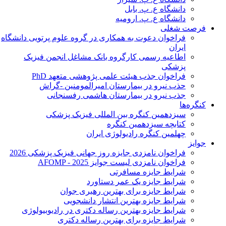
دانشگاه ع. پ. بابل
دانشگاه ع. پ. ارومیه
فرصت شغلی
فراخوان دعوت به همکاری در گروه علوم پرتویی دانشگاه
ایران
اطاعیه رسمی کارگروه بانک مشاغل انجمن فیزیک
پزشکی
فراخوان جذب هیئت علمی پژوهشی متعهد PhD
حذب نیرو در بیمارستان امیرالمومنین -گراش
جذب نیرو در بیمارستان هاشمی رفسنجانی
کنگره‌ها
سیزدهمین کنگره بین المللی فیزیک پزشکی
کتابچه سیزدهمین کنگره
چهلمین کنگره رادیولوژی ایران
جوایز
فراخوان نامزدی جایزه روز جهانی فیزیک پزشکی 2026
فراخوان نامزدی لیست جوایز AFOMP - 2025
شرایط جایزه مسافرتی
شرایط جایزه یک عمر دستاورد
شرایط جایزه برای بهترین رهبری جوان
شرایط جایزه بهترین انتشار دانشجویی
شرایط جایزه بهترین رساله دکتری در رادیوبیولوژی
شرایط جایزه برای بهترین رساله دکتری