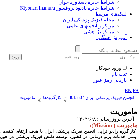
شرایط جایزه دستاورد جوان
شرایط جایزه یادبود پروفسور Kiyonari Inamura
لینک‌های مرتبط
مجله فیزیک پزشکی ایران
مراکز و انجمنهای علمی
مراکز پژوهشی
آموزش همگانی
ورود خودکار
ثبت نام
بازیابی رمز عبور
EN
F
انجمن فیزیک پزشکی ایران 3043507
کارگروه‌ها
ماموریت
اموریت
آخرین بروزرسانی: ۱۴۰۴/۶/۸ |
موریت ( Mission):
کار گروه رادیو تراپی انجمن فیزیک پزشکی ایران با هدف ارتقای کیفیت و
یمنی خدمات پرتو درمانی در کشور، توسعه دانش فیزیک پزشکی در حوزه