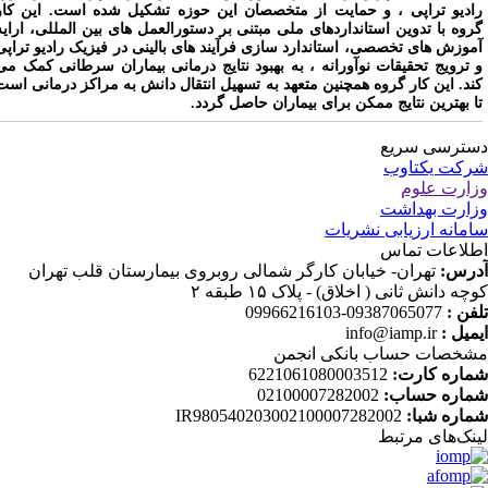
ادیو تراپی ، و حمایت از متخصصان این حوزه تشکیل شده است. این کار
روه با تدوین استانداردهای ملی مبتنی بر دستورالعمل های بین المللی، ارایه
موزش های تخصصی، استاندارد سازی فرآیند های بالینی در فیزیک رادیو تراپی
 ترویج تحقیقات نوآورانه ، به بهبود نتایج درمانی بیماران سرطانی کمک می
ند. این کار گروه همچنین متعهد به تسهیل انتقال دانش به مراکز درمانی است
ا بهترین نتایج ممکن برای بیماران حاصل گردد.
ترسی سریع
کت یکتاوب
ارت علوم
ارت بهداشت
مانه ارزیابی نشریات
لاعات تماس
رس:
تهران- خیابان کارگر شمالی روبروی بیمارستان قلب تهران
چه دانش ثانی ( اخلاق) - پلاک ۱۵ طبقه ۲
فن :
09387065077-09966216103
میل :
info@iamp.ir
خصات حساب بانکی انجمن
اره کارت:
6221061080003512
اره حساب:
02100007282002
اره شبا:
IR980540203002100007282002
نک‌های‌ مرتبط