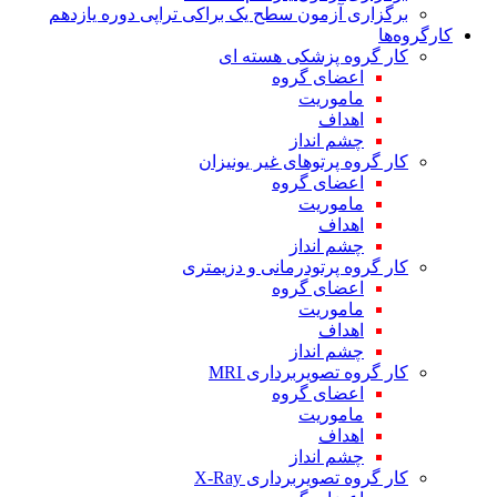
برگزاری آزمون سطح یک براکی تراپی دوره یازدهم
کارگروه‌ها
کار گروه پزشکی هسته ای
اعضای گروه
ماموریت
اهداف
چشم انداز
کار گروه پرتوهای غیر یونیزان
اعضای گروه
ماموریت
اهداف
چشم انداز
کار گروه پرتودرمانی و دزیمتری
اعضای گروه
ماموریت
اهداف
چشم انداز
کار گروه تصویربرداری MRI
اعضای گروه
ماموریت
اهداف
چشم انداز
کار گروه تصویربرداری X-Ray