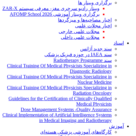
برگزاری وبینار ها
وبینار رادیو سرجری مغز- معرفی سیستم ZAR-X
برگزاری وبینار آموزشی AFOMP School 2026
اخبار مصاحبه‌ها و میزگردها
اخبار مجلات علمی
مجلات علمی خارجی
مجلات علمی داخلی
اسناد
سند جدید آژانس
سند IAEA در حوزه فیزیک پزشکی
سند Radiotherapy Programme
Clinical Training Of Medical Physicists Specializing in
Diagnostic Radiology
Clinical Training Of Medical Physicists Specializing in
Nuclear Medicine
Clinical Training Of Medical Physicists Specializing in
Radiation Oncology
Guidelines for the Certification of Clinically Qualified
Medical Physicists
Dose Management Systems -Quality Assurance
Clinical Implementation of Artificial Intelligence Systems
in Medical Imaging and Radiotherapy
آموزش
کارگاه‌های آموزشی پزشکی هسته‌ای