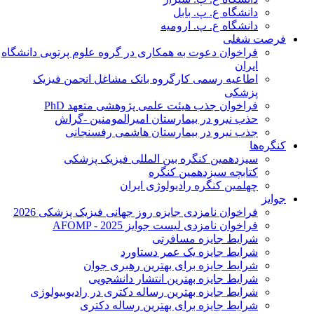
دانشگاه ع. پ. بابل
دانشگاه ع. پ. ارومیه
فرصت شغلی
فراخوان دعوت به همکاری در گروه علوم پرتویی دانشگاه
ایران
اطاعیه رسمی کارگروه بانک مشاغل انجمن فیزیک
پزشکی
فراخوان جذب هیئت علمی پژوهشی متعهد PhD
حذب نیرو در بیمارستان امیرالمومنین -گراش
جذب نیرو در بیمارستان هاشمی رفسنجانی
کنگره‌ها
سیزدهمین کنگره بین المللی فیزیک پزشکی
کتابچه سیزدهمین کنگره
چهلمین کنگره رادیولوژی ایران
جوایز
فراخوان نامزدی جایزه روز جهانی فیزیک پزشکی 2026
فراخوان نامزدی لیست جوایز AFOMP - 2025
شرایط جایزه مسافرتی
شرایط جایزه یک عمر دستاورد
شرایط جایزه برای بهترین رهبری جوان
شرایط جایزه بهترین انتشار دانشجویی
شرایط جایزه بهترین رساله دکتری در رادیوبیولوژی
شرایط جایزه برای بهترین رساله دکتری