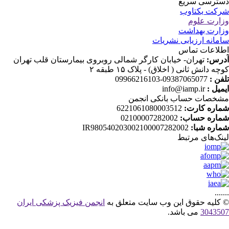
ترسی سریع
کت یکتاوب
ارت علوم
ارت بهداشت
مانه ارزیابی نشریات
لاعات تماس
رس:
تهران- خیابان کارگر شمالی روبروی بیمارستان قلب تهران
ه دانش ثانی ( اخلاق) - پلاک ۱۵ طبقه ۲
فن :
09387065077-09966216103
میل :
info@iamp.ir
خصات حساب بانکی انجمن
اره کارت:
6221061080003512
اره حساب:
02100007282002
اره شبا:
IR980540203002100007282002
نک‌های‌ مرتبط
....
کلیه حقوق این وب سایت متعلق به
انجمن فیزیک پزشکی ایران
30435
می باشد.