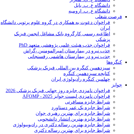
دانشگاه ع. پ. بابل
دانشگاه ع. پ. ارومیه
فرصت شغلی
فراخوان دعوت به همکاری در گروه علوم پرتویی دانشگاه
ایران
اطاعیه رسمی کارگروه بانک مشاغل انجمن فیزیک
پزشکی
فراخوان جذب هیئت علمی پژوهشی متعهد PhD
حذب نیرو در بیمارستان امیرالمومنین -گراش
جذب نیرو در بیمارستان هاشمی رفسنجانی
کنگره‌ها
سیزدهمین کنگره بین المللی فیزیک پزشکی
کتابچه سیزدهمین کنگره
چهلمین کنگره رادیولوژی ایران
جوایز
فراخوان نامزدی جایزه روز جهانی فیزیک پزشکی 2026
فراخوان نامزدی لیست جوایز AFOMP - 2025
شرایط جایزه مسافرتی
شرایط جایزه یک عمر دستاورد
شرایط جایزه برای بهترین رهبری جوان
شرایط جایزه بهترین انتشار دانشجویی
شرایط جایزه بهترین رساله دکتری در رادیوبیولوژی
شرایط جایزه برای بهترین رساله دکتری