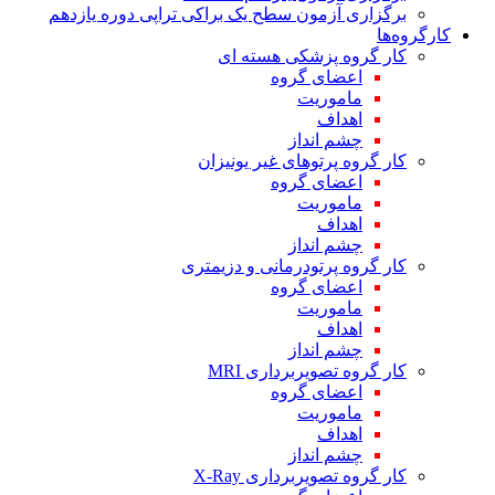
برگزاری آزمون سطح یک براکی تراپی دوره یازدهم
کارگروه‌ها
کار گروه پزشکی هسته ای
اعضای گروه
ماموریت
اهداف
چشم انداز
کار گروه پرتوهای غیر یونیزان
اعضای گروه
ماموریت
اهداف
چشم انداز
کار گروه پرتودرمانی و دزیمتری
اعضای گروه
ماموریت
اهداف
چشم انداز
کار گروه تصویربرداری MRI
اعضای گروه
ماموریت
اهداف
چشم انداز
کار گروه تصویربرداری X-Ray