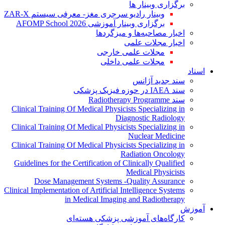
برگزاری وبینار ها
وبینار رادیو سرجری مغز- معرفی سیستم ZAR-X
برگزاری وبینار آموزشی AFOMP School 2026
اخبار مصاحبه‌ها و میزگردها
اخبار مجلات علمی
مجلات علمی خارجی
مجلات علمی داخلی
اسناد
سند جدید آژانس
سند IAEA در حوزه فیزیک پزشکی
سند Radiotherapy Programme
Clinical Training Of Medical Physicists Specializing in
Diagnostic Radiology
Clinical Training Of Medical Physicists Specializing in
Nuclear Medicine
Clinical Training Of Medical Physicists Specializing in
Radiation Oncology
Guidelines for the Certification of Clinically Qualified
Medical Physicists
Dose Management Systems -Quality Assurance
Clinical Implementation of Artificial Intelligence Systems
in Medical Imaging and Radiotherapy
آموزش
کارگاه‌های آموزشی پزشکی هسته‌ای