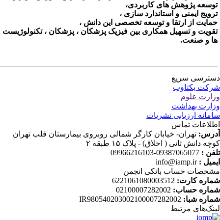
وسعه پژوهش های کاربردی،
رویج ایمنی و استاندارد سازی ،
مایت از ارتقا و توسعه تخصصی این دانش ،
قویت و تسهیل همکاری بین فیزیک پزشکان ، پزشکان ، تکنولوژیست
ا و صنعت.
ترسی سریع
کت یکتاوب
ارت علوم
ارت بهداشت
مانه ارزیابی نشریات
لاعات تماس
رس:
تهران- خیابان کارگر شمالی روبروی بیمارستان قلب تهران
چه دانش ثانی ( اخلاق) - پلاک ۱۵ طبقه ۲
فن :
09387065077-09966216103
میل :
info@iamp.ir
خصات حساب بانکی انجمن
اره کارت:
6221061080003512
اره حساب:
02100007282002
اره شبا:
IR980540203002100007282002
نک‌های‌ مرتبط