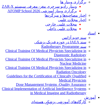
برگزاری وبینار ها
وبینار رادیو سرجری مغز- معرفی سیستم ZAR-X
برگزاری وبینار آموزشی AFOMP School 2026
اخبار مصاحبه‌ها و میزگردها
اخبار مجلات علمی
مجلات علمی خارجی
مجلات علمی داخلی
اسناد
سند جدید آژانس
سند IAEA در حوزه فیزیک پزشکی
سند Radiotherapy Programme
Clinical Training Of Medical Physicists Specializing in
Diagnostic Radiology
Clinical Training Of Medical Physicists Specializing in
Nuclear Medicine
Clinical Training Of Medical Physicists Specializing in
Radiation Oncology
Guidelines for the Certification of Clinically Qualified
Medical Physicists
Dose Management Systems -Quality Assurance
Clinical Implementation of Artificial Intelligence Systems
in Medical Imaging and Radiotherapy
آموزش
کارگاه‌های آموزشی پزشکی هسته‌ای