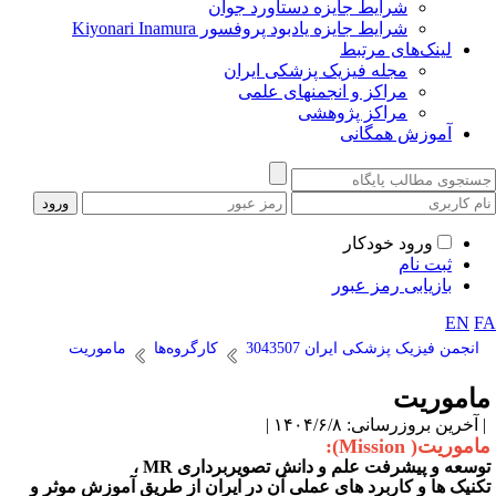
شرایط جایزه دستاورد جوان
شرایط جایزه یادبود پروفسور Kiyonari Inamura
لینک‌های مرتبط
مجله فیزیک پزشکی ایران
مراکز و انجمنهای علمی
مراکز پژوهشی
آموزش همگانی
ورود خودکار
ثبت نام
بازیابی رمز عبور
EN
F
انجمن فیزیک پزشکی ایران 3043507
کارگروه‌ها
ماموریت
اموریت
آخرین بروزرسانی: ۱۴۰۴/۶/۸ |
موریت( Mission):
وسعه و پیشرفت علم و دانش تصویربرداری
MR
،
کنیک ها و کاربرد های عملی آن در ایران از طریق آموزش موثر و