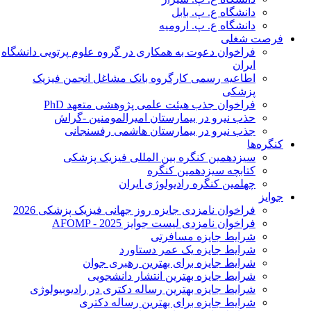
دانشگاه ع. پ. بابل
دانشگاه ع. پ. ارومیه
فرصت شغلی
فراخوان دعوت به همکاری در گروه علوم پرتویی دانشگاه
ایران
اطاعیه رسمی کارگروه بانک مشاغل انجمن فیزیک
پزشکی
فراخوان جذب هیئت علمی پژوهشی متعهد PhD
حذب نیرو در بیمارستان امیرالمومنین -گراش
جذب نیرو در بیمارستان هاشمی رفسنجانی
کنگره‌ها
سیزدهمین کنگره بین المللی فیزیک پزشکی
کتابچه سیزدهمین کنگره
چهلمین کنگره رادیولوژی ایران
جوایز
فراخوان نامزدی جایزه روز جهانی فیزیک پزشکی 2026
فراخوان نامزدی لیست جوایز AFOMP - 2025
شرایط جایزه مسافرتی
شرایط جایزه یک عمر دستاورد
شرایط جایزه برای بهترین رهبری جوان
شرایط جایزه بهترین انتشار دانشجویی
شرایط جایزه بهترین رساله دکتری در رادیوبیولوژی
شرایط جایزه برای بهترین رساله دکتری