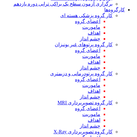
برگزاری آزمون سطح یک براکی تراپی دوره یازدهم
کارگروه‌ها
کار گروه پزشکی هسته ای
اعضای گروه
ماموریت
اهداف
چشم انداز
کار گروه پرتوهای غیر یونیزان
اعضای گروه
ماموریت
اهداف
چشم انداز
کار گروه پرتودرمانی و دزیمتری
اعضای گروه
ماموریت
اهداف
چشم انداز
کار گروه تصویربرداری MRI
اعضای گروه
ماموریت
اهداف
چشم انداز
کار گروه تصویربرداری X-Ray