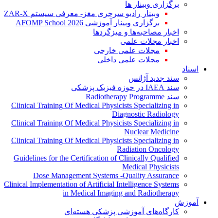
برگزاری وبینار ها
وبینار رادیو سرجری مغز- معرفی سیستم ZAR-X
برگزاری وبینار آموزشی AFOMP School 2026
اخبار مصاحبه‌ها و میزگردها
اخبار مجلات علمی
مجلات علمی خارجی
مجلات علمی داخلی
اسناد
سند جدید آژانس
سند IAEA در حوزه فیزیک پزشکی
سند Radiotherapy Programme
Clinical Training Of Medical Physicists Specializing in
Diagnostic Radiology
Clinical Training Of Medical Physicists Specializing in
Nuclear Medicine
Clinical Training Of Medical Physicists Specializing in
Radiation Oncology
Guidelines for the Certification of Clinically Qualified
Medical Physicists
Dose Management Systems -Quality Assurance
Clinical Implementation of Artificial Intelligence Systems
in Medical Imaging and Radiotherapy
آموزش
کارگاه‌های آموزشی پزشکی هسته‌ای