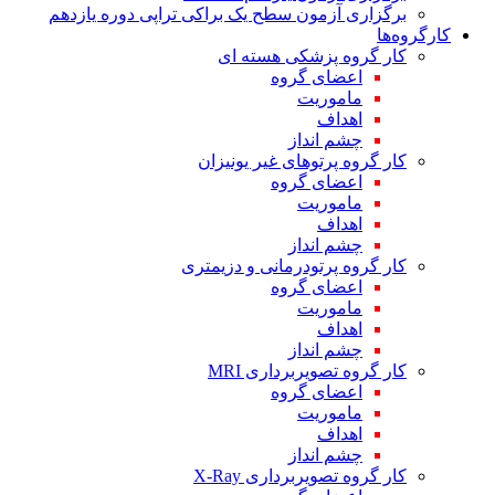
برگزاری آزمون سطح یک براکی تراپی دوره یازدهم
کارگروه‌ها
کار گروه پزشکی هسته ای
اعضای گروه
ماموریت
اهداف
چشم انداز
کار گروه پرتوهای غیر یونیزان
اعضای گروه
ماموریت
اهداف
چشم انداز
کار گروه پرتودرمانی و دزیمتری
اعضای گروه
ماموریت
اهداف
چشم انداز
کار گروه تصویربرداری MRI
اعضای گروه
ماموریت
اهداف
چشم انداز
کار گروه تصویربرداری X-Ray