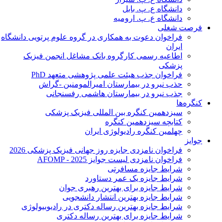
دانشگاه ع. پ. بابل
دانشگاه ع. پ. ارومیه
فرصت شغلی
فراخوان دعوت به همکاری در گروه علوم پرتویی دانشگاه
ایران
اطاعیه رسمی کارگروه بانک مشاغل انجمن فیزیک
پزشکی
فراخوان جذب هیئت علمی پژوهشی متعهد PhD
حذب نیرو در بیمارستان امیرالمومنین -گراش
جذب نیرو در بیمارستان هاشمی رفسنجانی
کنگره‌ها
سیزدهمین کنگره بین المللی فیزیک پزشکی
کتابچه سیزدهمین کنگره
چهلمین کنگره رادیولوژی ایران
جوایز
فراخوان نامزدی جایزه روز جهانی فیزیک پزشکی 2026
فراخوان نامزدی لیست جوایز AFOMP - 2025
شرایط جایزه مسافرتی
شرایط جایزه یک عمر دستاورد
شرایط جایزه برای بهترین رهبری جوان
شرایط جایزه بهترین انتشار دانشجویی
شرایط جایزه بهترین رساله دکتری در رادیوبیولوژی
شرایط جایزه برای بهترین رساله دکتری