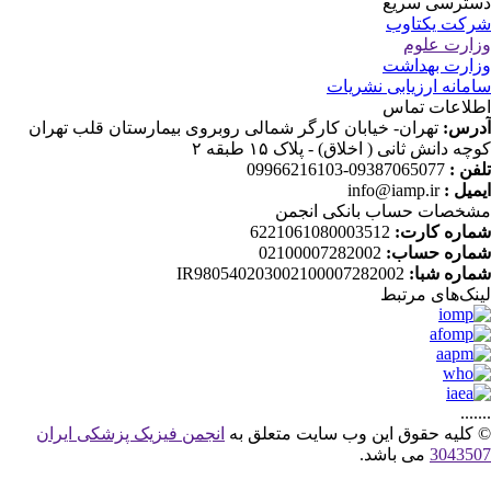
ترسی سریع
کت یکتاوب
ارت علوم
ارت بهداشت
مانه ارزیابی نشریات
لاعات تماس
رس:
تهران- خیابان کارگر شمالی روبروی بیمارستان قلب تهران
ه دانش ثانی ( اخلاق) - پلاک ۱۵ طبقه ۲
فن :
09387065077-09966216103
میل :
info@iamp.ir
خصات حساب بانکی انجمن
اره کارت:
6221061080003512
اره حساب:
02100007282002
اره شبا:
IR980540203002100007282002
نک‌های‌ مرتبط
....
کلیه حقوق این وب سایت متعلق به
انجمن فیزیک پزشکی ایران
30435
می باشد.