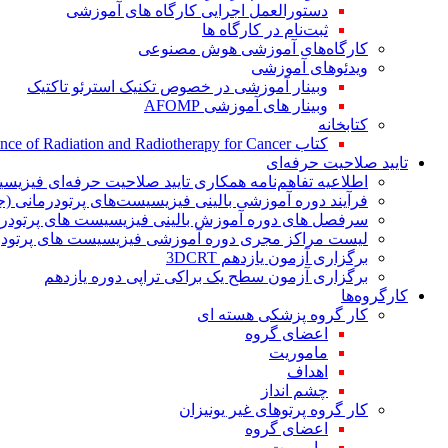
دستورالعمل اجرایی کارگاه های آموزشی
ثبت‌نام در کارگاه ها
کارگاه‌های آموزشی هوش مصنوعی
ویدئوهای آموزشی
وبینار آموزشی در خصوص تکنیک استرئو تاکتیک
وبینار های آموزشی AFOMP
کتابخانه
کتاب The Significance of Radiation and Radiotherapy for Cancer
تایید صلاحیت حرفه‌ای
اطلاعیه تفاهم‌نامه همکاری تایید صلاحیت حرفه‌ای فیزیس
فرآیند دوره آموزشی بالینی فیزیسیست‌های پرتودرمانی (ج
سرفصل های دوره آموزش بالینی فیزیسیست های پرتودرم
لیست مراکز مجری دوره آموزشی فیزیسیست های پرتودرم
برگزاری آزمون یازدهم 3DCRT
برگزاری آزمون سطح یک براکی تراپی دوره یازدهم
کارگروه‌ها
کار گروه پزشکی هسته ای
اعضای گروه
ماموریت
اهداف
چشم انداز
کار گروه پرتوهای غیر یونیزان
اعضای گروه
ماموریت