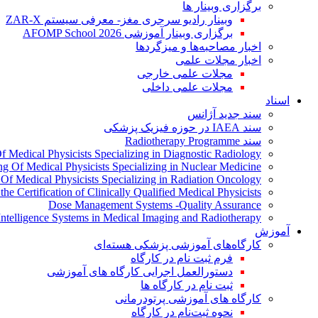
برگزاری وبینار ها
وبینار رادیو سرجری مغز- معرفی سیستم ZAR-X
برگزاری وبینار آموزشی AFOMP School 2026
اخبار مصاحبه‌ها و میزگردها
اخبار مجلات علمی
مجلات علمی خارجی
مجلات علمی داخلی
اسناد
سند جدید آژانس
سند IAEA در حوزه فیزیک پزشکی
سند Radiotherapy Programme
Of Medical Physicists Specializing in Diagnostic Radiology
ing Of Medical Physicists Specializing in Nuclear Medicine
g Of Medical Physicists Specializing in Radiation Oncology
the Certification of Clinically Qualified Medical Physicists
Dose Management Systems -Quality Assurance
l Intelligence Systems in Medical Imaging and Radiotherapy
آموزش
کارگاه‌های آموزشی پزشکی هسته‌ای
فرم ثبت نام در کارگاه
دستورالعمل اجرایی کارگاه های آموزشی
ثبت نام در کارگاه ها
کارگاه های آموزشی پرتودرمانی
نحوه ثبت‌نام در کارگاه