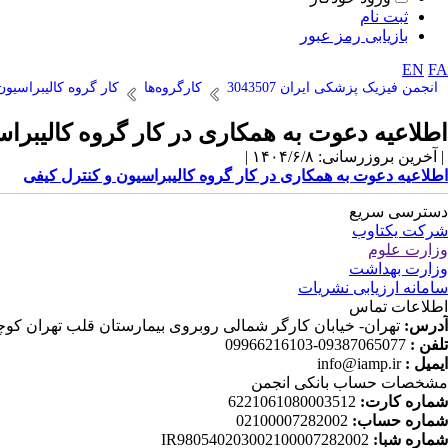
ثبت نام
بازیابی رمز عبور
EN
FA
انجمن فیزیک پزشکی ایران 3043507
کارگروه‌ها
کار گروه کالیبراسیون
اطلاعیه دعوت به همکاری در کار گروه کالیبراس
| آخرین بروزرسانی: ۱۴۰۴/۶/۸ |
اطلاعیه دعوت به همکاری در کار گروه کالیبراسیون و کنترل کیفی
دسترسی سریع
شرکت یکتاوب
وزارت علوم
وزارت بهداشت
سامانه ارزیابی نشریات
اطلاعات تماس
آدرس:
تهران- خیابان کارگر شمالی روبروی بیمارستان قلب تهران کوچه دانش ثا
تلفن :
09387065077-09966216103
ایمیل :
info@iamp.ir
مشخصات حساب بانکی انجمن
شماره کارت:
6221061080003512
شماره حساب:
02100007282002
شماره شبا:
IR980540203002100007282002