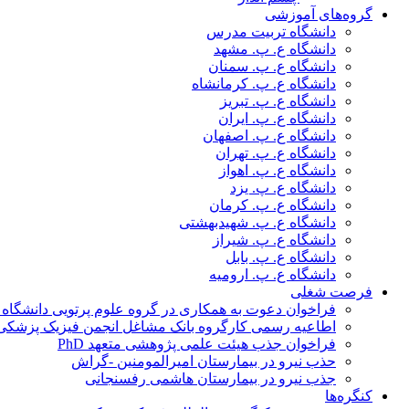
گروه‌های آموزشی
دانشگاه تربیت مدرس
دانشگاه ع. پ. مشهد
دانشگاه ع. پ. سمنان
دانشگاه ع. پ. کرمانشاه
دانشگاه ع. پ. تبریز
دانشگاه ع. پ. ایران
دانشگاه ع. پ. اصفهان
دانشگاه ع. پ. تهران
دانشگاه ع. پ. اهواز
دانشگاه ع. پ. یزد
دانشگاه ع. پ. کرمان
دانشگاه ع. پ. شهید‌بهشتی
دانشگاه ع. پ. شیراز
دانشگاه ع. پ. بابل
دانشگاه ع. پ. ارومیه
فرصت شغلی
فراخوان دعوت به همکاری در گروه علوم پرتویی دانشگاه ا
اطاعیه رسمی کارگروه بانک مشاغل انجمن فیزیک پزشکی
فراخوان جذب هیئت علمی پژوهشی متعهد PhD
حذب نیرو در بیمارستان امیرالمومنین -گراش
جذب نیرو در بیمارستان هاشمی رفسنجانی
کنگره‌ها