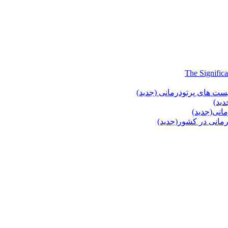
یست های پرتودرمانی (جدید)
دید)
انی(جدید)
انی در کشور(جدید)