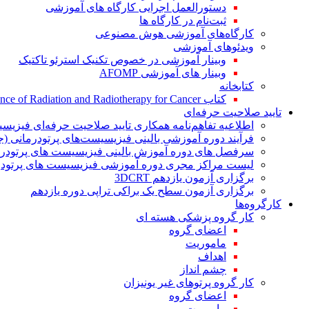
دستورالعمل اجرایی کارگاه های آموزشی
ثبت‌نام در کارگاه ها
کارگاه‌های آموزشی هوش مصنوعی
ویدئوهای آموزشی
وبینار آموزشی در خصوص تکنیک استرئو تاکتیک
وبینار های آموزشی AFOMP
کتابخانه
کتاب The Significance of Radiation and Radiotherapy for Cancer
تایید صلاحیت حرفه‌ای
اطلاعیه تفاهم‌نامه همکاری تایید صلاحیت حرفه‌ای فیزیس
فرآیند دوره آموزشی بالینی فیزیسیست‌های پرتودرمانی (ج
سرفصل های دوره آموزش بالینی فیزیسیست های پرتودرم
لیست مراکز مجری دوره آموزشی فیزیسیست های پرتودرم
برگزاری آزمون یازدهم 3DCRT
برگزاری آزمون سطح یک براکی تراپی دوره یازدهم
کارگروه‌ها
کار گروه پزشکی هسته ای
اعضای گروه
ماموریت
اهداف
چشم انداز
کار گروه پرتوهای غیر یونیزان
اعضای گروه
ماموریت