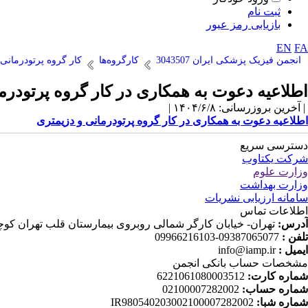
ثبت نام
بازیابی رمز عبور
EN
FA
انجمن فیزیک پزشکی ایران 3043507
کارگروه‌ها
کار گروه پرتودرمانی
اطلاعیه دعوت به همکاری در کار گروه پرتودرم
| آخرین بروزرسانی: ۱۴۰۴/۶/۸ |
اطلاعیه دعوت به همکاری در کار گروه پرتودرمانی و دزیمتری
دسترسی سریع
شرکت یکتاوب
وزارت علوم
وزارت بهداشت
سامانه ارزیابی نشریات
اطلاعات تماس
آدرس:
تهران- خیابان کارگر شمالی روبروی بیمارستان قلب تهران کوچه دانش ثا
تلفن :
09387065077-09966216103
ایمیل :
info@iamp.ir
مشخصات حساب بانکی انجمن
شماره کارت:
6221061080003512
شماره حساب:
02100007282002
شماره شبا:
IR980540203002100007282002