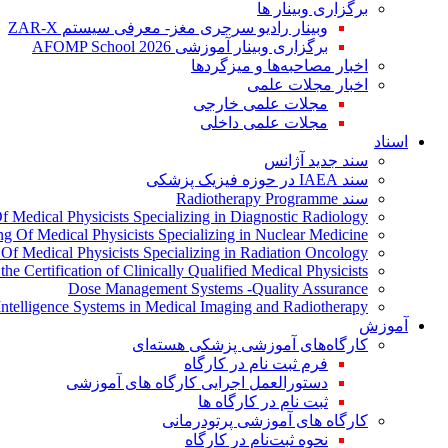
برگزاری وبینار ها
وبینار رادیو سرجری مغز- معرفی سیستم ZAR-X
برگزاری وبینار آموزشی AFOMP School 2026
اخبار مصاحبه‌ها و میزگردها
اخبار مجلات علمی
مجلات علمی خارجی
مجلات علمی داخلی
اسناد
سند جدید آژانس
سند IAEA در حوزه فیزیک پزشکی
سند Radiotherapy Programme
Of Medical Physicists Specializing in Diagnostic Radiology
ing Of Medical Physicists Specializing in Nuclear Medicine
g Of Medical Physicists Specializing in Radiation Oncology
the Certification of Clinically Qualified Medical Physicists
Dose Management Systems -Quality Assurance
l Intelligence Systems in Medical Imaging and Radiotherapy
آموزش
کارگاه‌های آموزشی پزشکی هسته‌ای
فرم ثبت نام در کارگاه
دستورالعمل اجرایی کارگاه های آموزشی
ثبت نام در کارگاه ها
کارگاه های آموزشی پرتودرمانی
نحوه ثبت‌نام در کارگاه