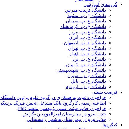
گروه‌های آموزشی
دانشگاه تربیت مدرس
دانشگاه ع. پ. مشهد
دانشگاه ع. پ. سمنان
دانشگاه ع. پ. کرمانشاه
دانشگاه ع. پ. تبریز
دانشگاه ع. پ. ایران
دانشگاه ع. پ. اصفهان
دانشگاه ع. پ. تهران
دانشگاه ع. پ. اهواز
دانشگاه ع. پ. یزد
دانشگاه ع. پ. کرمان
دانشگاه ع. پ. شهید‌بهشتی
دانشگاه ع. پ. شیراز
دانشگاه ع. پ. بابل
دانشگاه ع. پ. ارومیه
فرصت شغلی
فراخوان دعوت به همکاری در گروه علوم پرتویی دانشگاه ا
اطاعیه رسمی کارگروه بانک مشاغل انجمن فیزیک پزشکی
فراخوان جذب هیئت علمی پژوهشی متعهد PhD
حذب نیرو در بیمارستان امیرالمومنین -گراش
جذب نیرو در بیمارستان هاشمی رفسنجانی
کنگره‌ها