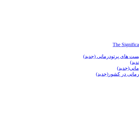
یست های پرتودرمانی (جدید)
دید)
انی(جدید)
انی در کشور(جدید)