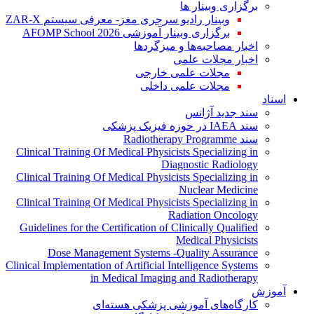
برگزاری وبینار ها
وبینار رادیو سرجری مغز- معرفی سیستم ZAR-X
برگزاری وبینار آموزشی AFOMP School 2026
اخبار مصاحبه‌ها و میزگردها
اخبار مجلات علمی
مجلات علمی خارجی
مجلات علمی داخلی
اسناد
سند جدید آژانس
سند IAEA در حوزه فیزیک پزشکی
سند Radiotherapy Programme
Clinical Training Of Medical Physicists Specializing in
Diagnostic Radiology
Clinical Training Of Medical Physicists Specializing in
Nuclear Medicine
Clinical Training Of Medical Physicists Specializing in
Radiation Oncology
Guidelines for the Certification of Clinically Qualified
Medical Physicists
Dose Management Systems -Quality Assurance
Clinical Implementation of Artificial Intelligence Systems
in Medical Imaging and Radiotherapy
آموزش
کارگاه‌های آموزشی پزشکی هسته‌ای