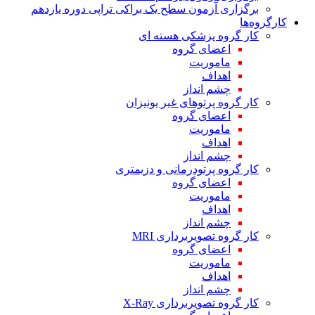
برگزاری آزمون سطح یک براکی تراپی دوره یازدهم
کارگروه‌ها
کار گروه پزشکی هسته ای
اعضای گروه
ماموریت
اهداف
چشم انداز
کار گروه پرتوهای غیر یونیزان
اعضای گروه
ماموریت
اهداف
چشم انداز
کار گروه پرتودرمانی و دزیمتری
اعضای گروه
ماموریت
اهداف
چشم انداز
کار گروه تصویربرداری MRI
اعضای گروه
ماموریت
اهداف
چشم انداز
کار گروه تصویربرداری X-Ray