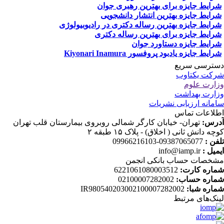
رایط جایزه برای بهترین رهبری جوان
رایط جایزه بهترین انتشار دانشجویی
رایط جایزه بهترین رساله دکتری در رادیوبیولوژی
رایط جایزه برای بهترین رساله دکتری
رایط جایزه دستاورد جوان
ایط جایزه یادبود پروفسور Kiyonari Inamura
ترسی سریع
کت یکتاوب
ارت علوم
ارت بهداشت
مانه ارزیابی نشریات
لاعات تماس
رس:
تهران- خیابان کارگر شمالی روبروی بیمارستان قلب تهران
چه دانش ثانی ( اخلاق) - پلاک ۱۵ طبقه ۲
فن :
09387065077-09966216103
میل :
info@iamp.ir
خصات حساب بانکی انجمن
اره کارت:
6221061080003512
اره حساب:
02100007282002
اره شبا:
IR980540203002100007282002
نک‌های‌ مرتبط