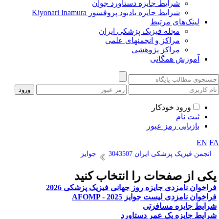
شرایط جایزه دستاورد جوان
شرایط جایزه یادبود پروفسور Kiyonari Inamura
لینک‌های مرتبط
مجله فیزیک پزشکی ایران
مراکز و انجمنهای علمی
مراکز پژوهشی
آموزش همگانی
ورود خودکار
ثبت نام
بازیابی رمز عبور
EN
F
انجمن فیزیک پزشکی ایران 3043507
جوایز
کی از صفحات را انتخاب کنید
راخوان نامزدی جایزه روز جهانی فیزیک پزشکی 2026
راخوان نامزدی لیست جوایز AFOMP - 2025
رایط جایزه مسافرتی
رایط جایزه یک عمر دستاورد