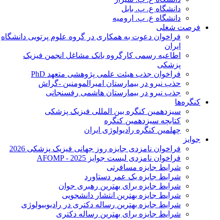
دانشگاه ع. پ. بابل
دانشگاه ع. پ. ارومیه
فرصت شغلی
فراخوان دعوت به همکاری در گروه علوم پرتویی دانشگاه
ایران
اطاعیه رسمی کارگروه بانک مشاغل انجمن فیزیک
پزشکی
فراخوان جذب هیئت علمی پژوهشی متعهد PhD
حذب نیرو در بیمارستان امیرالمومنین -گراش
جذب نیرو در بیمارستان هاشمی رفسنجانی
کنگره‌ها
سیزدهمین کنگره بین المللی فیزیک پزشکی
کتابچه سیزدهمین کنگره
چهلمین کنگره رادیولوژی ایران
جوایز
فراخوان نامزدی جایزه روز جهانی فیزیک پزشکی 2026
فراخوان نامزدی لیست جوایز AFOMP - 2025
شرایط جایزه مسافرتی
شرایط جایزه یک عمر دستاورد
شرایط جایزه برای بهترین رهبری جوان
شرایط جایزه بهترین انتشار دانشجویی
شرایط جایزه بهترین رساله دکتری در رادیوبیولوژی
شرایط جایزه برای بهترین رساله دکتری