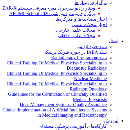
برگزاری وبینار ها
وبینار رادیو سرجری مغز- معرفی سیستم ZAR-X
برگزاری وبینار آموزشی AFOMP School 2026
اخبار مصاحبه‌ها و میزگردها
اخبار مجلات علمی
مجلات علمی خارجی
مجلات علمی داخلی
اسناد
سند جدید آژانس
سند IAEA در حوزه فیزیک پزشکی
سند Radiotherapy Programme
Clinical Training Of Medical Physicists Specializing in
Diagnostic Radiology
Clinical Training Of Medical Physicists Specializing in
Nuclear Medicine
Clinical Training Of Medical Physicists Specializing in
Radiation Oncology
Guidelines for the Certification of Clinically Qualified
Medical Physicists
Dose Management Systems -Quality Assurance
Clinical Implementation of Artificial Intelligence Systems
in Medical Imaging and Radiotherapy
آموزش
کارگاه‌های آموزشی پزشکی هسته‌ای