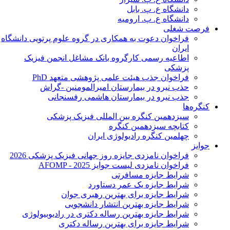
دانشگاه ع. پ. بابل
دانشگاه ع. پ. ارومیه
فرصت شغلی
فراخوان دعوت به همکاری در گروه علوم پرتویی دانشگاه
ایران
اطاعیه رسمی کارگروه بانک مشاغل انجمن فیزیک
پزشکی
فراخوان جذب هیئت علمی پژوهشی متعهد PhD
حذب نیرو در بیمارستان امیرالمومنین -گراش
جذب نیرو در بیمارستان هاشمی رفسنجانی
کنگره‌ها
سیزدهمین کنگره بین المللی فیزیک پزشکی
کتابچه سیزدهمین کنگره
چهلمین کنگره رادیولوژی ایران
جوایز
فراخوان نامزدی جایزه روز جهانی فیزیک پزشکی 2026
فراخوان نامزدی لیست جوایز AFOMP - 2025
شرایط جایزه مسافرتی
شرایط جایزه یک عمر دستاورد
شرایط جایزه برای بهترین رهبری جوان
شرایط جایزه بهترین انتشار دانشجویی
شرایط جایزه بهترین رساله دکتری در رادیوبیولوژی
شرایط جایزه برای بهترین رساله دکتری