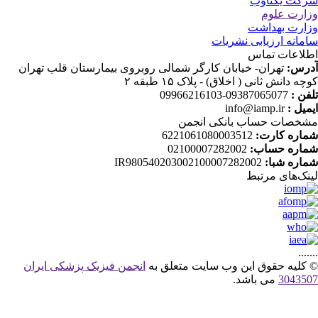
کت یکتاوب
ارت علوم
ارت بهداشت
مانه ارزیابی نشریات
لاعات تماس
رس:
تهران- خیابان کارگر شمالی روبروی بیمارستان قلب تهران
چه دانش ثانی ( اخلاق) - پلاک ۱۵ طبقه ۲
فن :
09387065077-09966216103
میل :
info@iamp.ir
خصات حساب بانکی انجمن
اره کارت:
6221061080003512
اره حساب:
02100007282002
اره شبا:
IR980540203002100007282002
نک‌های‌ مرتبط
....
کلیه حقوق این وب سایت متعلق به
انجمن فیزیک پزشکی ایران
30435
می باشد.