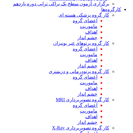
برگزاری آزمون سطح یک براکی تراپی دوره یازدهم
کارگروه‌ها
کار گروه پزشکی هسته ای
اعضای گروه
ماموریت
اهداف
چشم انداز
کار گروه پرتوهای غیر یونیزان
اعضای گروه
ماموریت
اهداف
چشم انداز
کار گروه پرتودرمانی و دزیمتری
اعضای گروه
ماموریت
اهداف
چشم انداز
کار گروه تصویربرداری MRI
اعضای گروه
ماموریت
اهداف
چشم انداز
کار گروه تصویربرداری X-Ray