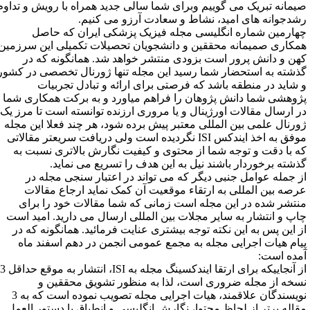
یمانه تبریک می گوییم وبرای شما سالی جدید همراه با رویش و تداوم
شدجوانه های امید، نشاط و سعادت آرزو می کنیم.
هارمین شماره انگلیسی مجله فیزیک پزشکی ایران که حاصل
مکاری صمیمانه محققین و دانشجویان تحصیلات تکمیلی این سرزمین
هن و دانش پرور است بزودی منتشر خواهد شد. همانگونه که در
ذشته به استحضار شما رسید این مجله تنها ژورنال تخصصی در کشور
 شاید در منطقه باشد که فرصتی برای ارائه و تبادل تجربیات
ژوهشی شما دانش پژوهان را فراهم میاورد و به برکت همکاری شما
ر ارسال مقالات اورژینال و یا مروری ارزنده توانسته است تا مرز یک
ورنال علمی بین المللی معتبر پیش برده شود، هر چند فعلا این مجله
موفق به اخذ ایندکس ISI نگردیده است ولی دریافت سریعتر مقالاتی
ه با دقت و توجه شما از محتوی و کیفیت نگارش بالاتری نسبت به
ذشته برخوردار باشند نیل به این هدف را تسریع می نماید.
ز جمله عوامل جنبی دیگر که می تواند در اعتبار سنجی مجله در
رصه بین المللی به ارتقاء موقعیت آن کمک نماید ارجاع مقالات
نتشر شده در این مجله است زمانی که شما مقالات خود را برای
اپ و انتشار به سایر مجلات بین المللی ارسال می دارید. امید است
ز این پس به این نکته توجه بیشتری عنایت فرمائید. همانگونه که در
یام هیات اجرایی مجله به مجمع عمومی انجمن در دهم اسفند ماه
مده است:
از آنجاییکه برای ارتقا ایندکسینگ مجله به ISI، انتشار به موقع حداقل 3
سخه از مجله ضروری است، لذا به منظور تشویق محققین و
نویسندگان علاقمند، هیات اجرایی مجله تصویب نموده است که به 3
قاله برتر از لحاظ محتوا، نگارش انگلیسی و انطباق با دستور العمل