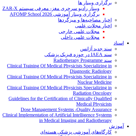
برگزاری وبینار ها
وبینار رادیو سرجری مغز- معرفی سیستم ZAR-X
برگزاری وبینار آموزشی AFOMP School 2026
اخبار مصاحبه‌ها و میزگردها
اخبار مجلات علمی
مجلات علمی خارجی
مجلات علمی داخلی
اسناد
سند جدید آژانس
سند IAEA در حوزه فیزیک پزشکی
سند Radiotherapy Programme
Clinical Training Of Medical Physicists Specializing in
Diagnostic Radiology
Clinical Training Of Medical Physicists Specializing in
Nuclear Medicine
Clinical Training Of Medical Physicists Specializing in
Radiation Oncology
Guidelines for the Certification of Clinically Qualified
Medical Physicists
Dose Management Systems -Quality Assurance
Clinical Implementation of Artificial Intelligence Systems
in Medical Imaging and Radiotherapy
آموزش
کارگاه‌های آموزشی پزشکی هسته‌ای