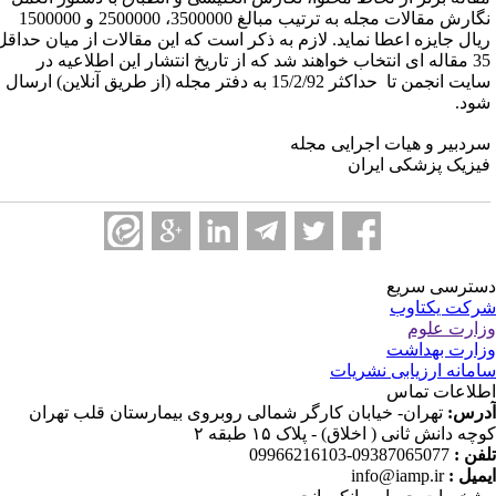
نگارش مقالات مجله به ترتیب مبالغ 3500000، 2500000 و 1500000
یال جایزه اعطا نماید. لازم به ذکر است که این مقالات از میان حداقل
35 مقاله ای انتخاب خواهند شد که از تاریخ انتشار این اطلاعیه در
سایت انجمن تا حداکثر 15/2/92 به دفتر مجله (از طریق آنلاین) ارسال
ود.
ردبیر و هیات اجرایی مجله
یزیک پزشکی ایران
ترسی سریع
کت یکتاوب
ارت علوم
ارت بهداشت
مانه ارزیابی نشریات
لاعات تماس
رس:
تهران- خیابان کارگر شمالی روبروی بیمارستان قلب تهران
چه دانش ثانی ( اخلاق) - پلاک ۱۵ طبقه ۲
فن :
09387065077-09966216103
میل :
info@iamp.ir