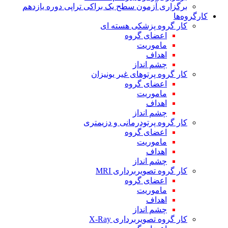
برگزاری آزمون سطح یک براکی تراپی دوره یازدهم
کارگروه‌ها
کار گروه پزشکی هسته ای
اعضای گروه
ماموریت
اهداف
چشم انداز
کار گروه پرتوهای غیر یونیزان
اعضای گروه
ماموریت
اهداف
چشم انداز
کار گروه پرتودرمانی و دزیمتری
اعضای گروه
ماموریت
اهداف
چشم انداز
کار گروه تصویربرداری MRI
اعضای گروه
ماموریت
اهداف
چشم انداز
کار گروه تصویربرداری X-Ray