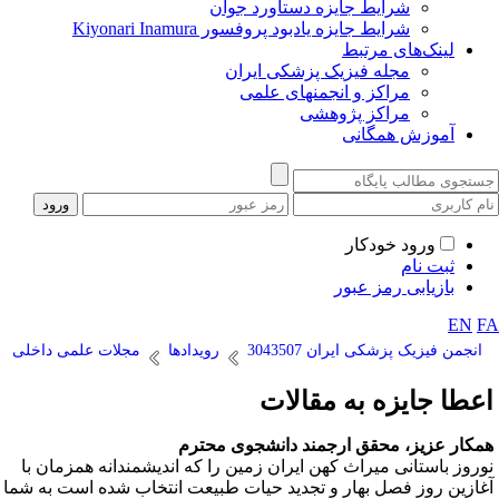
شرایط جایزه دستاورد جوان
شرایط جایزه یادبود پروفسور Kiyonari Inamura
لینک‌های مرتبط
مجله فیزیک پزشکی ایران
مراکز و انجمنهای علمی
مراکز پژوهشی
آموزش همگانی
ورود خودکار
ثبت نام
بازیابی رمز عبور
EN
F
انجمن فیزیک پزشکی ایران 3043507
رویدادها
مجلات علمی داخلی
عطا جایزه به مقالات
مکار عزیز، محقق ارجمند دانشجوی محترم
وروز باستانی میراث کهن ایران زمین را که اندیشمندانه همزمان با
غازین روز فصل بهار و تجدید حیات طبیعت انتخاب شده است به شما