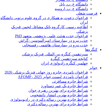
دانشگاه ع. پ. بابل
دانشگاه ع. پ. ارومیه
فرصت شغلی
فراخوان دعوت به همکاری در گروه علوم پرتویی دانشگاه
ایران
اطاعیه رسمی کارگروه بانک مشاغل انجمن فیزیک
پزشکی
فراخوان جذب هیئت علمی پژوهشی متعهد PhD
حذب نیرو در بیمارستان امیرالمومنین -گراش
جذب نیرو در بیمارستان هاشمی رفسنجانی
کنگره‌ها
سیزدهمین کنگره بین المللی فیزیک پزشکی
کتابچه سیزدهمین کنگره
چهلمین کنگره رادیولوژی ایران
جوایز
فراخوان نامزدی جایزه روز جهانی فیزیک پزشکی 2026
فراخوان نامزدی لیست جوایز AFOMP - 2025
شرایط جایزه مسافرتی
شرایط جایزه یک عمر دستاورد
شرایط جایزه برای بهترین رهبری جوان
شرایط جایزه بهترین انتشار دانشجویی
شرایط جایزه بهترین رساله دکتری در رادیوبیولوژی
شرایط جایزه برای بهترین رساله دکتری