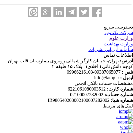
ترسی سریع
کت یکتاوب
ارت علوم
ارت بهداشت
مانه ارزیابی نشریات
لاعات تماس
رس:
تهران- خیابان کارگر شمالی روبروی بیمارستان قلب تهران
چه دانش ثانی ( اخلاق) - پلاک ۱۵ طبقه ۲
فن :
09387065077-09966216103
میل :
info@iamp.ir
خصات حساب بانکی انجمن
اره کارت:
6221061080003512
اره حساب:
02100007282002
اره شبا:
IR980540203002100007282002
نک‌های‌ مرتبط