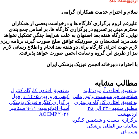
ردیبهشت ماه
لام و احترام خدمت همکاران گرامی.
لیرغم لزوم برگزاری کارگاه ها و درخواست بعضی از همکاران
حترم مبنی بر تسریع در برگزاری کارگاه ها، بر اساس جمع بندی
هایی، کارگاه هفته بعد اصفهان به علت شرایط جنگی تشکیل نخواهد
د.
مزید استحضار، در صورتیکه توافق صلح صورت گیرد، برنامه ریزی
ازم جهت اجرای کارگاه برای دو هفته بعد انجام و اطلاع رسانی لازم
یز از طریق این گروه و سایت انجمن صورت خواهد پذیرفت.
ا احترام: دبیرخانه انجمن فیزیک پزشکی ایران
طالب مشابه
ه تعویق افتادن آزمون تایید
به تعویق افتادن کارگاه کنترل
لاحیت فیزیسیست پرتودرمانی
کیفی فروردین ۱۴۰۵- دزفول
ه تعویق افتادن کارگاه دزیمتری
برگزاری کنگره فیزیک پزشکی
مطلق مشهد - ۲۳ الی ۲۵
آسیا- اقیانوسیه- ۱۱-۹ سپتامبر
ردیبهشت
AOCMP ۲۰۲۶
رگزاری بیست و ششمین کنگره
الیانه بین‌المللی پزشکی
سته‌ای