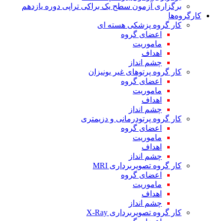
برگزاری آزمون سطح یک براکی تراپی دوره یازدهم
کارگروه‌ها
کار گروه پزشکی هسته ای
اعضای گروه
ماموریت
اهداف
چشم انداز
کار گروه پرتوهای غیر یونیزان
اعضای گروه
ماموریت
اهداف
چشم انداز
کار گروه پرتودرمانی و دزیمتری
اعضای گروه
ماموریت
اهداف
چشم انداز
کار گروه تصویربرداری MRI
اعضای گروه
ماموریت
اهداف
چشم انداز
کار گروه تصویربرداری X-Ray