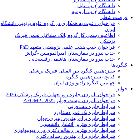
دانشگاه ع. پ. بابل
دانشگاه ع. پ. ارومیه
فرصت شغلی
فراخوان دعوت به همکاری در گروه علوم پرتویی دانشگاه
ایران
اطاعیه رسمی کارگروه بانک مشاغل انجمن فیزیک
پزشکی
فراخوان جذب هیئت علمی پژوهشی متعهد PhD
حذب نیرو در بیمارستان امیرالمومنین -گراش
جذب نیرو در بیمارستان هاشمی رفسنجانی
کنگره‌ها
سیزدهمین کنگره بین المللی فیزیک پزشکی
کتابچه سیزدهمین کنگره
چهلمین کنگره رادیولوژی ایران
جوایز
فراخوان نامزدی جایزه روز جهانی فیزیک پزشکی 2026
فراخوان نامزدی لیست جوایز AFOMP - 2025
شرایط جایزه مسافرتی
شرایط جایزه یک عمر دستاورد
شرایط جایزه برای بهترین رهبری جوان
شرایط جایزه بهترین انتشار دانشجویی
شرایط جایزه بهترین رساله دکتری در رادیوبیولوژی
شرایط جایزه برای بهترین رساله دکتری