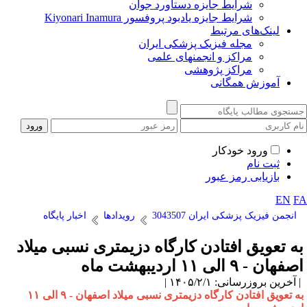
شرایط جایزه دستاورد جوان
شرایط جایزه یادبود پروفسور Kiyonari Inamura
لینک‌های مرتبط
مجله فیزیک پزشکی ایران
مراکز و انجمنهای علمی
مراکز پژوهشی
آموزش همگانی
ورود خودکار
ثبت نام
بازیابی رمز عبور
EN
F
انجمن فیزیک پزشکی ایران 3043507
رویدادها
اخبار پایگاه
ه تعویق افتادن کارگاه دزیمتری نسبی میلاد
فهان - ۹ الی ۱۱ اردیبهشت ماه
آخرین بروزرسانی: ۱۴۰۵/۲/۱ |
به تعویق افتادن کارگاه دزیمتری نسبی میلاد اصفهان - ۹ الی ۱۱