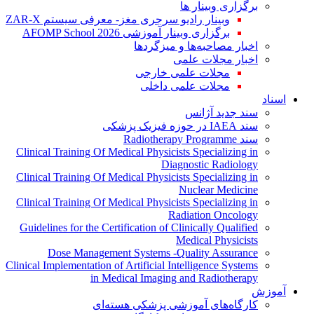
برگزاری وبینار ها
وبینار رادیو سرجری مغز- معرفی سیستم ZAR-X
برگزاری وبینار آموزشی AFOMP School 2026
اخبار مصاحبه‌ها و میزگردها
اخبار مجلات علمی
مجلات علمی خارجی
مجلات علمی داخلی
اسناد
سند جدید آژانس
سند IAEA در حوزه فیزیک پزشکی
سند Radiotherapy Programme
Clinical Training Of Medical Physicists Specializing in
Diagnostic Radiology
Clinical Training Of Medical Physicists Specializing in
Nuclear Medicine
Clinical Training Of Medical Physicists Specializing in
Radiation Oncology
Guidelines for the Certification of Clinically Qualified
Medical Physicists
Dose Management Systems -Quality Assurance
Clinical Implementation of Artificial Intelligence Systems
in Medical Imaging and Radiotherapy
آموزش
کارگاه‌های آموزشی پزشکی هسته‌ای