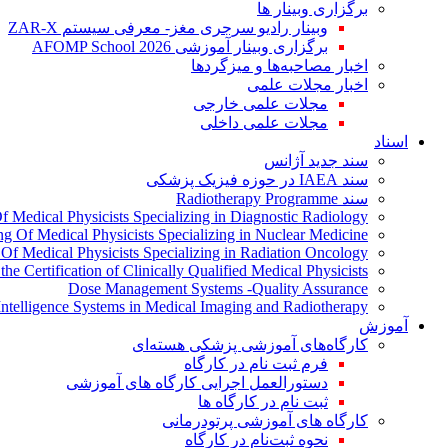
برگزاری وبینار ها
وبینار رادیو سرجری مغز- معرفی سیستم ZAR-X
برگزاری وبینار آموزشی AFOMP School 2026
اخبار مصاحبه‌ها و میزگردها
اخبار مجلات علمی
مجلات علمی خارجی
مجلات علمی داخلی
اسناد
سند جدید آژانس
سند IAEA در حوزه فیزیک پزشکی
سند Radiotherapy Programme
Of Medical Physicists Specializing in Diagnostic Radiology
ing Of Medical Physicists Specializing in Nuclear Medicine
g Of Medical Physicists Specializing in Radiation Oncology
the Certification of Clinically Qualified Medical Physicists
Dose Management Systems -Quality Assurance
l Intelligence Systems in Medical Imaging and Radiotherapy
آموزش
کارگاه‌های آموزشی پزشکی هسته‌ای
فرم ثبت نام در کارگاه
دستورالعمل اجرایی کارگاه های آموزشی
ثبت نام در کارگاه ها
کارگاه های آموزشی پرتودرمانی
نحوه ثبت‌نام در کارگاه