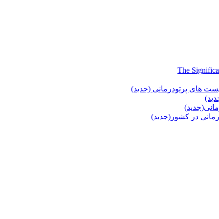
یست های پرتودرمانی (جدید)
دید)
انی(جدید)
انی در کشور(جدید)