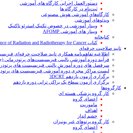
دستورالعمل اجرایی کارگاه های آموزشی
ثبت‌نام در کارگاه ها
کارگاه‌های آموزشی هوش مصنوعی
ویدئوهای آموزشی
وبینار آموزشی در خصوص تکنیک استرئو تاکتیک
وبینار های آموزشی AFOMP
کتابخانه
کتاب The Significance of Radiation and Radiotherapy for Cancer
تایید صلاحیت حرفه‌ای
اطلاعیه تفاهم‌نامه همکاری تایید صلاحیت حرفه‌ای فیزیس
فرآیند دوره آموزشی بالینی فیزیسیست‌های پرتودرمانی (ج
سرفصل های دوره آموزش بالینی فیزیسیست های پرتودرم
لیست مراکز مجری دوره آموزشی فیزیسیست های پرتودرم
برگزاری آزمون یازدهم 3DCRT
برگزاری آزمون سطح یک براکی تراپی دوره یازدهم
کارگروه‌ها
کار گروه پزشکی هسته ای
اعضای گروه
ماموریت
اهداف
چشم انداز
کار گروه پرتوهای غیر یونیزان
اعضای گروه
ماموریت