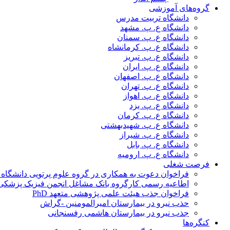
گروه‌های آموزشی
دانشگاه تربیت مدرس
دانشگاه ع. پ. مشهد
دانشگاه ع. پ. سمنان
دانشگاه ع. پ. کرمانشاه
دانشگاه ع. پ. تبریز
دانشگاه ع. پ. ایران
دانشگاه ع. پ. اصفهان
دانشگاه ع. پ. تهران
دانشگاه ع. پ. اهواز
دانشگاه ع. پ. یزد
دانشگاه ع. پ. کرمان
دانشگاه ع. پ. شهید‌بهشتی
دانشگاه ع. پ. شیراز
دانشگاه ع. پ. بابل
دانشگاه ع. پ. ارومیه
فرصت شغلی
فراخوان دعوت به همکاری در گروه علوم پرتویی دانشگاه ا
اطاعیه رسمی کارگروه بانک مشاغل انجمن فیزیک پزشکی
فراخوان جذب هیئت علمی پژوهشی متعهد PhD
حذب نیرو در بیمارستان امیرالمومنین -گراش
جذب نیرو در بیمارستان هاشمی رفسنجانی
کنگره‌ها