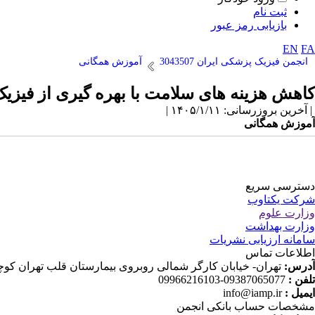
ثبت نام
بازیابی رمز عبور
EN
FA
انجمن فیزیک پزشکی ایران 3043507
آموزش همگانی
کاهش هزینه های سلامت با بهره گیری از فیز
| آخرین بروزرسانی: ۱۴۰۵/۱/۱۱ |
آموزش همگانی
دسترسی سریع
شرکت یکتاوب
وزارت علوم
وزارت بهداشت
سامانه ارزیابی نشریات
اطلاعات تماس
آدرس:
تهران- خیابان کارگر شمالی روبروی بیمارستان قلب تهران کوچه دانش ثا
تلفن :
09387065077-09966216103
ایمیل :
info@iamp.ir
مشخصات حساب بانکی انجمن