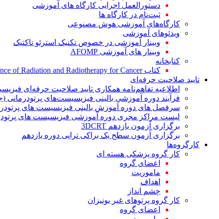
دستورالعمل اجرایی کارگاه های آموزشی
ثبت‌نام در کارگاه ها
کارگاه‌های آموزشی هوش مصنوعی
ویدئوهای آموزشی
وبینار آموزشی در خصوص تکنیک استرئو تاکتیک
وبینار های آموزشی AFOMP
کتابخانه
کتاب The Significance of Radiation and Radiotherapy for Cancer
تایید صلاحیت حرفه‌ای
اطلاعیه تفاهم‌نامه همکاری تایید صلاحیت حرفه‌ای فیزیس
فرآیند دوره آموزشی بالینی فیزیسیست‌های پرتودرمانی (ج
سرفصل های دوره آموزش بالینی فیزیسیست های پرتودرم
لیست مراکز مجری دوره آموزشی فیزیسیست های پرتودرم
برگزاری آزمون یازدهم 3DCRT
برگزاری آزمون سطح یک براکی تراپی دوره یازدهم
کارگروه‌ها
کار گروه پزشکی هسته ای
اعضای گروه
ماموریت
اهداف
چشم انداز
کار گروه پرتوهای غیر یونیزان
اعضای گروه
ماموریت