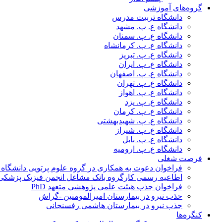
گروه‌های آموزشی
دانشگاه تربیت مدرس
دانشگاه ع. پ. مشهد
دانشگاه ع. پ. سمنان
دانشگاه ع. پ. کرمانشاه
دانشگاه ع. پ. تبریز
دانشگاه ع. پ. ایران
دانشگاه ع. پ. اصفهان
دانشگاه ع. پ. تهران
دانشگاه ع. پ. اهواز
دانشگاه ع. پ. یزد
دانشگاه ع. پ. کرمان
دانشگاه ع. پ. شهید‌بهشتی
دانشگاه ع. پ. شیراز
دانشگاه ع. پ. بابل
دانشگاه ع. پ. ارومیه
فرصت شغلی
فراخوان دعوت به همکاری در گروه علوم پرتویی دانشگاه ا
اطاعیه رسمی کارگروه بانک مشاغل انجمن فیزیک پزشکی
فراخوان جذب هیئت علمی پژوهشی متعهد PhD
حذب نیرو در بیمارستان امیرالمومنین -گراش
جذب نیرو در بیمارستان هاشمی رفسنجانی
کنگره‌ها