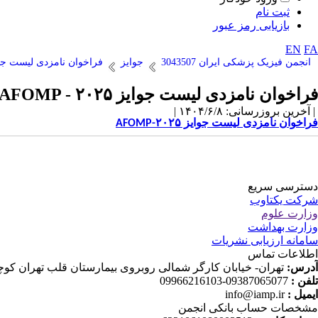
ثبت نام
بازیابی رمز عبور
EN
FA
انجمن فیزیک پزشکی ایران 3043507
جوایز
فراخوان نامزدی لیست جوایز  - 2025
فراخوان نامزدی لیست جوایز AFOMP - ۲۰۲۵
| آخرین بروزرسانی: ۱۴۰۴/۶/۸ |
فراخوان نامزدی لیست جوایز AFOMP-۲۰۲۵
دسترسی سریع
شرکت یکتاوب
وزارت علوم
وزارت بهداشت
سامانه ارزیابی نشریات
اطلاعات تماس
آدرس:
تهران- خیابان کارگر شمالی روبروی بیمارستان قلب تهران کوچه دانش ثا
تلفن :
09387065077-09966216103
ایمیل :
info@iamp.ir
مشخصات حساب بانکی انجمن