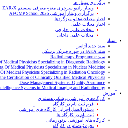
برگزاری وبینار ها
وبینار رادیو سرجری مغز- معرفی سیستم ZAR-X
برگزاری وبینار آموزشی AFOMP School 2026
اخبار مصاحبه‌ها و میزگردها
اخبار مجلات علمی
مجلات علمی خارجی
مجلات علمی داخلی
اسناد
سند جدید آژانس
سند IAEA در حوزه فیزیک پزشکی
سند Radiotherapy Programme
Of Medical Physicists Specializing in Diagnostic Radiology
ing Of Medical Physicists Specializing in Nuclear Medicine
g Of Medical Physicists Specializing in Radiation Oncology
the Certification of Clinically Qualified Medical Physicists
Dose Management Systems -Quality Assurance
l Intelligence Systems in Medical Imaging and Radiotherapy
آموزش
کارگاه‌های آموزشی پزشکی هسته‌ای
فرم ثبت نام در کارگاه
دستورالعمل اجرایی کارگاه های آموزشی
ثبت نام در کارگاه ها
کارگاه های آموزشی پرتودرمانی
نحوه ثبت‌نام در کارگاه