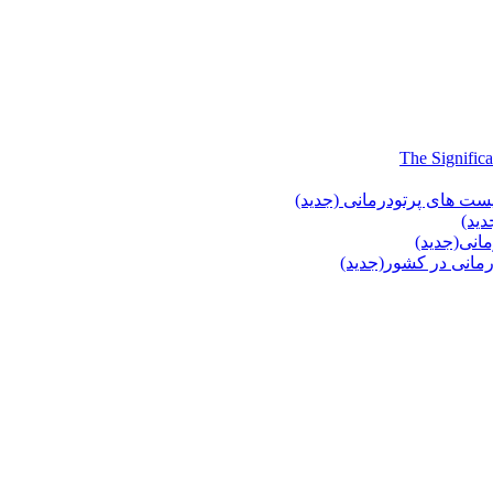
یست های پرتودرمانی (جدید)
دید)
انی(جدید)
انی در کشور(جدید)